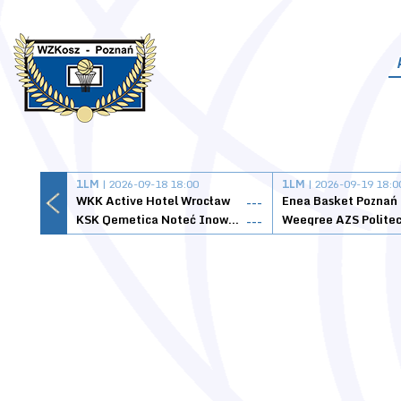
1LM
| 2026-09-18 18:00
1LM
| 2026-09-19 18:0
WKK Active Hotel Wrocław
Enea Basket Poznań
---
KSK Qemetica Noteć Inowrocław
---