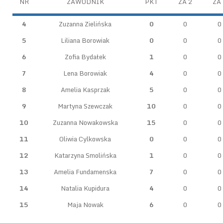
NR
ZAWODNIK
PKT
ZA 2
ZA 
4
Zuzanna Zielińska
0
0
0
5
Liliana Borowiak
0
0
0
6
Zofia Bydałek
1
0
0
7
Lena Borowiak
4
0
0
8
Amelia Kasprzak
5
0
0
9
Martyna Szewczak
10
0
0
10
Zuzanna Nowakowska
15
0
0
11
Oliwia Cylkowska
0
0
0
12
Katarzyna Smolińska
1
0
0
13
Amelia Fundamenska
7
0
0
14
Natalia Kupidura
4
0
0
15
Maja Nowak
6
0
0