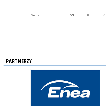
Suma
53
0
0
PARTNERZY