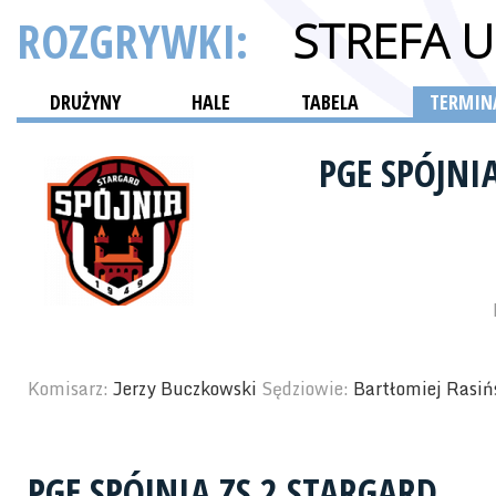
ROZGRYWKI:
STREFA 
DRUŻYNY
HALE
TABELA
TERMINA
PGE SPÓJNI
Komisarz:
Jerzy Buczkowski
Sędziowie:
Bartłomiej Rasiń
PGE SPÓJNIA ZS 2 STARGARD