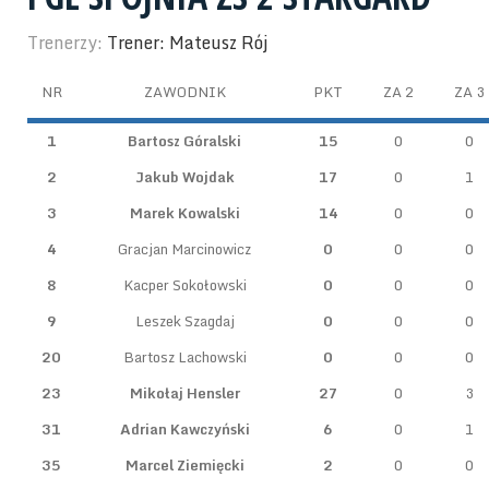
Trenerzy:
Trener: Mateusz Rój
NR
ZAWODNIK
PKT
ZA 2
ZA 3
1
Bartosz Góralski
15
0
0
2
Jakub Wojdak
17
0
1
3
Marek Kowalski
14
0
0
4
Gracjan Marcinowicz
0
0
0
8
Kacper Sokołowski
0
0
0
9
Leszek Szagdaj
0
0
0
20
Bartosz Lachowski
0
0
0
23
Mikołaj Hensler
27
0
3
31
Adrian Kawczyński
6
0
1
35
Marcel Ziemięcki
2
0
0