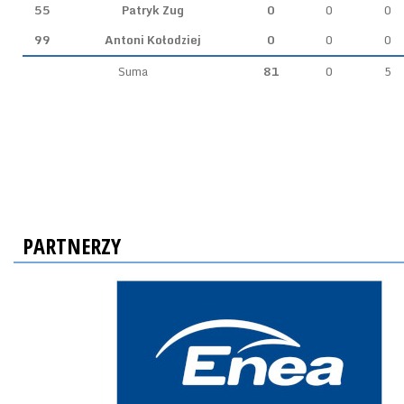
55
Patryk Zug
0
0
0
99
Antoni Kołodziej
0
0
0
Suma
81
0
5
PARTNERZY