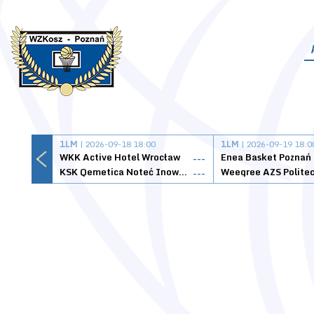
1LM
| 2026-09-18 18:00
1LM
| 2026-09-19 18:0
WKK Active Hotel Wrocław
Enea Basket Poznań
---
KSK Qemetica Noteć Inowrocław
---