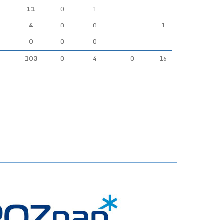
11
0
1
4
0
0
1
0
0
0
103
0
4
0
16