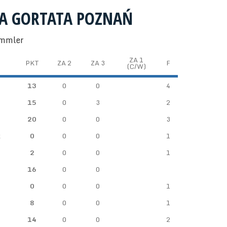
ŁA GORTATA POZNAŃ
emmler
ZA 1
PKT
ZA 2
ZA 3
F
(C/W)
13
0
0
4
15
0
3
2
20
0
0
3
k
0
0
0
1
2
0
0
1
16
0
0
0
0
0
1
8
0
0
1
14
0
0
2