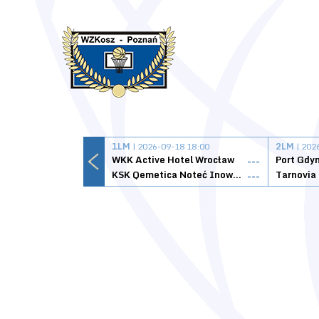
1LM
| 2026-09-18 18:00
2LM
| 202
WKK Active Hotel Wrocław
Port Gdy
---
KSK Qemetica Noteć Inowrocław
---