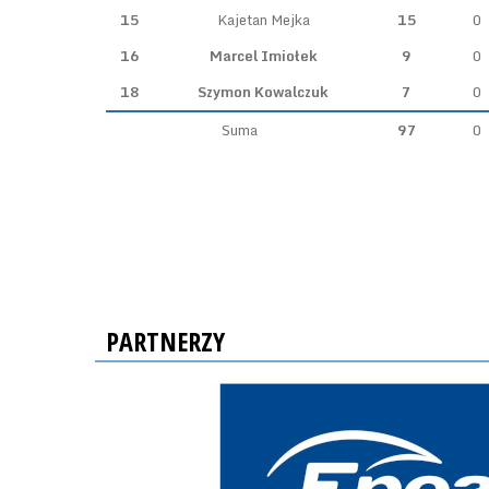
15
Kajetan Mejka
15
0
16
Marcel Imiołek
9
0
18
Szymon Kowalczuk
7
0
Suma
97
0
PARTNERZY