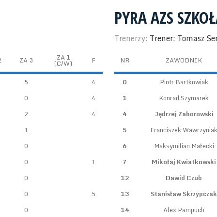
PYRA AZS SZKO
Trenerzy:
Trener: Tomasz S
ZA 1
2
ZA 3
F
NR
ZAWODNIK
(C/W)
5
4
0
Piotr Bartkowiak
0
4
1
Konrad Szymarek
2
4
4
Jędrzej Zaborowski
1
5
Franciszek Wawrzynia
0
6
Maksymilian Małecki
0
1
7
Mikołaj Kwiatkowski
0
12
Dawid Czub
0
5
13
Stanisław Skrzypczak
0
14
Alex Pampuch