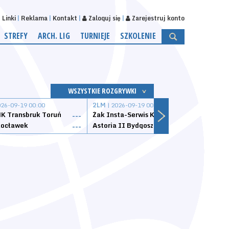
Linki
Reklama
Kontakt
Zaloguj się
Zarejestruj konto
STREFY
ARCH. LIG
TURNIEJE
SZKOLENIE
WSZYSTKIE ROZGRYWKI
026-09-19 00:00
2LM
| 2026-09-19 00:00
2LM
|
K Transbruk Toruń
Żak Insta-Serwis Koszalin
Energ
---
---
ocławek
Astoria II Bydgoszcz
Sklep
---
---