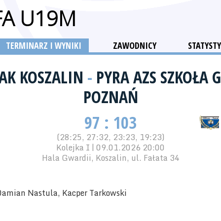
FA U19M
TERMINARZ I WYNIKI
ZAWODNICY
STATYSTY
AK KOSZALIN
-
PYRA AZS SZKOŁA 
POZNAŃ
97 : 103
(28:25, 27:32, 23:23, 19:23)
Kolejka I | 09.01.2026 20:00
Hala Gwardii, Koszalin, ul. Fałata 34
Damian Nastula, Kacper Tarkowski