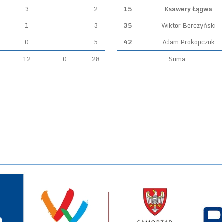
3
2
15
Ksawery Łągwa
1
3
35
Wiktor Berczyński
0
5
42
Adam Prokopczuk
12
0
28
Suma