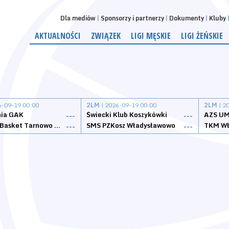
Dla mediów
Sponsorzy i partnerzy
Dokumenty
Kluby
AKTUALNOŚCI
ZWIĄZEK
LIGI MĘSKIE
LIGI ŻEŃSKIE
6-09-19 00:00
2LM
| 2026-09-19 00:00
2LM
| 2
nia GAK
Świecki Klub Koszykówki
AZS UM
---
---
Tarnovia Basket Tarnowo Podgórne
SMS PZKosz Władysławowo
TKM Wł
---
---