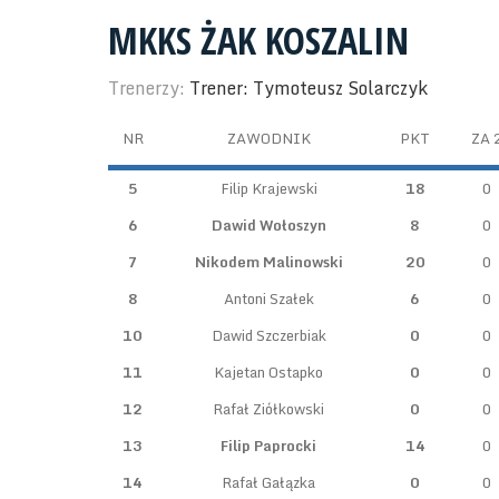
MKKS ŻAK KOSZALIN
Trenerzy:
Trener: Tymoteusz Solarczyk
NR
ZAWODNIK
PKT
ZA 
5
Filip Krajewski
18
0
6
Dawid Wołoszyn
8
0
7
Nikodem Malinowski
20
0
8
Antoni Szałek
6
0
10
Dawid Szczerbiak
0
0
11
Kajetan Ostapko
0
0
12
Rafał Ziółkowski
0
0
13
Filip Paprocki
14
0
14
Rafał Gałązka
0
0