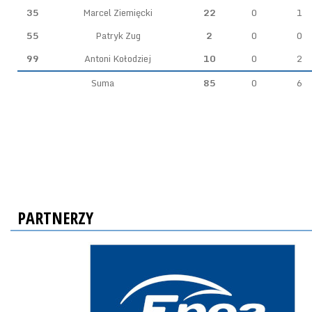
35
Marcel Ziemięcki
22
0
1
55
Patryk Zug
2
0
0
99
Antoni Kołodziej
10
0
2
Suma
85
0
6
PARTNERZY