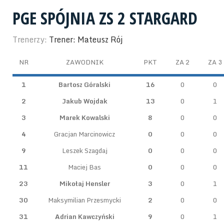
PGE SPÓJNIA ZS 2 STARGARD
Trenerzy:
Trener: Mateusz Rój
NR
ZAWODNIK
PKT
ZA 2
ZA 3
1
Bartosz Góralski
16
0
0
2
Jakub Wojdak
13
0
1
3
Marek Kowalski
8
0
0
4
Gracjan Marcinowicz
0
0
0
9
Leszek Szagdaj
0
0
0
11
Maciej Bas
0
0
0
23
Mikołaj Hensler
3
0
1
30
Maksymilian Przesmycki
2
0
0
31
Adrian Kawczyński
9
0
1