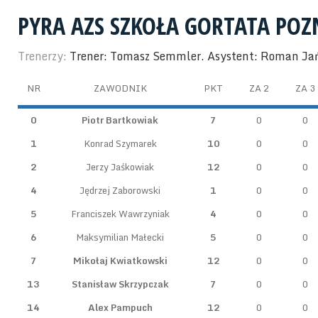
PYRA AZS SZKOŁA GORTATA PO
Trenerzy:
Trener: Tomasz Semmler. Asystent: Roman Ja
NR
ZAWODNIK
PKT
ZA 2
ZA 3
0
Piotr Bartkowiak
7
0
0
1
Konrad Szymarek
10
0
0
2
Jerzy Jaśkowiak
12
0
0
4
Jędrzej Zaborowski
1
0
0
5
Franciszek Wawrzyniak
4
0
0
6
Maksymilian Małecki
5
0
0
7
Mikołaj Kwiatkowski
12
0
0
13
Stanisław Skrzypczak
7
0
0
14
Alex Pampuch
12
0
0