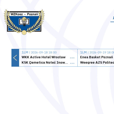
1LM
| 2026-09-18 18:00
1LM
| 2026-09-19 18:0
WKK Active Hotel Wrocław
Enea Basket Poznań
---
KSK Qemetica Noteć Inowrocław
---