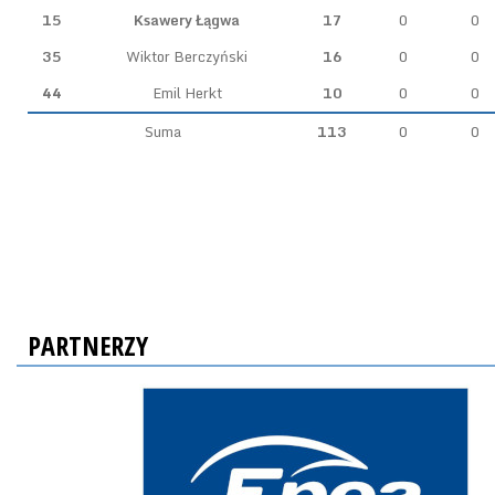
15
Ksawery Łągwa
17
0
0
35
Wiktor Berczyński
16
0
0
44
Emil Herkt
10
0
0
Suma
113
0
0
PARTNERZY