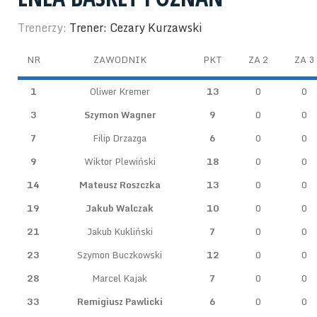
Trenerzy:
Trener: Cezary Kurzawski
NR
ZAWODNIK
PKT
ZA 2
ZA 3
1
Oliwer Kremer
13
0
0
3
Szymon Wagner
9
0
0
7
Filip Drzazga
6
0
0
9
Wiktor Plewiński
18
0
0
14
Mateusz Roszczka
13
0
0
19
Jakub Walczak
10
0
0
21
Jakub Kukliński
7
0
0
23
Szymon Buczkowski
12
0
0
28
Marcel Kajak
7
0
0
33
Remigiusz Pawlicki
6
0
0