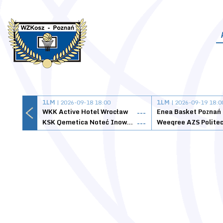
1LM
| 2026-09-18 18:00
1LM
| 2026-09-19 18:0
WKK Active Hotel Wrocław
Enea Basket Poznań
---
KSK Qemetica Noteć Inowrocław
---