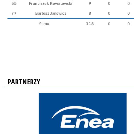
55
Franciszek Kowalewski
9
0
0
77
Bartosz Janowicz
8
0
0
Suma
118
0
0
PARTNERZY