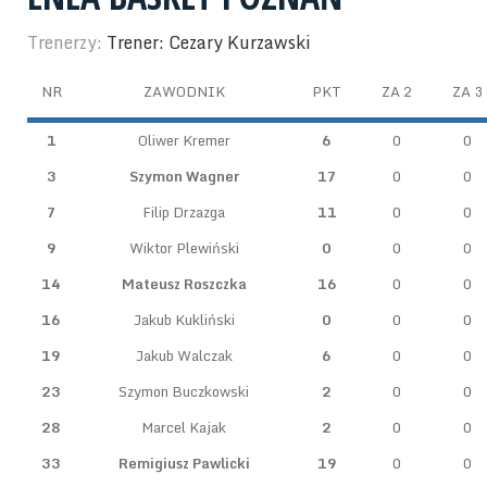
Trenerzy:
Trener: Cezary Kurzawski
NR
ZAWODNIK
PKT
ZA 2
ZA 3
1
Oliwer Kremer
6
0
0
3
Szymon Wagner
17
0
0
7
Filip Drzazga
11
0
0
9
Wiktor Plewiński
0
0
0
14
Mateusz Roszczka
16
0
0
16
Jakub Kukliński
0
0
0
19
Jakub Walczak
6
0
0
23
Szymon Buczkowski
2
0
0
28
Marcel Kajak
2
0
0
33
Remigiusz Pawlicki
19
0
0