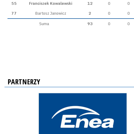
55
Franciszek Kowalewski
12
0
0
77
Bartosz Janowicz
2
0
0
Suma
93
0
0
PARTNERZY