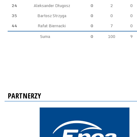
24
Aleksander Długosz
0
2
0
35
Bartosz Strzyga
0
0
0
44
Rafał Biernacki
0
7
0
Suma
0
100
9
PARTNERZY