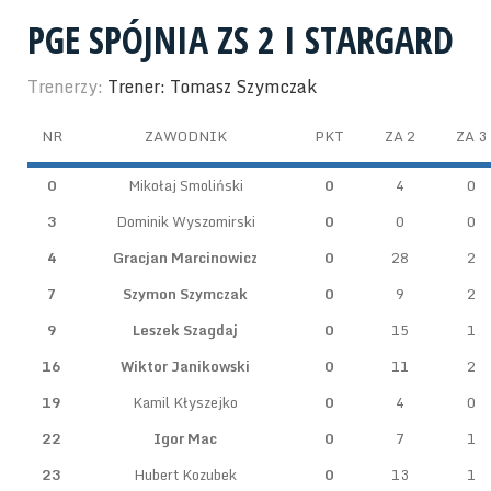
PGE SPÓJNIA ZS 2 I STARGARD
Trenerzy:
Trener: Tomasz Szymczak
NR
ZAWODNIK
PKT
ZA 2
ZA 3
0
Mikołaj Smoliński
0
4
0
3
Dominik Wyszomirski
0
0
0
4
Gracjan Marcinowicz
0
28
2
7
Szymon Szymczak
0
9
2
9
Leszek Szagdaj
0
15
1
16
Wiktor Janikowski
0
11
2
19
Kamil Kłyszejko
0
4
0
22
Igor Mac
0
7
1
23
Hubert Kozubek
0
13
1