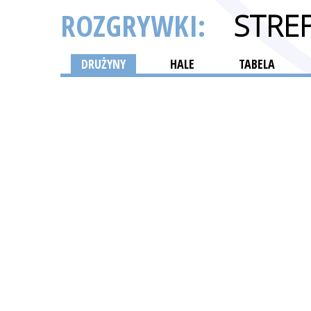
ROZGRYWKI:
STRE
DRUŻYNY
HALE
TABELA