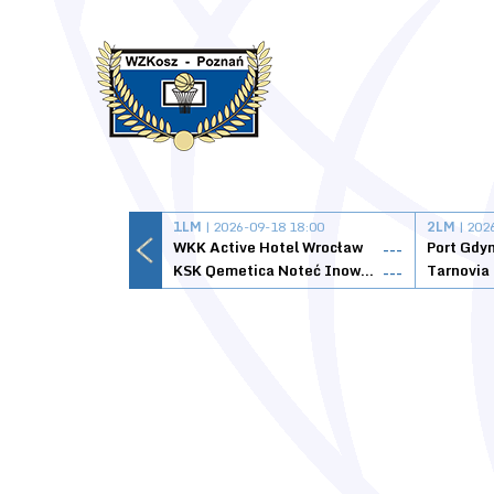
1LM
| 2026-09-18 18:00
2LM
| 202
WKK Active Hotel Wrocław
Port Gdy
---
KSK Qemetica Noteć Inowrocław
---