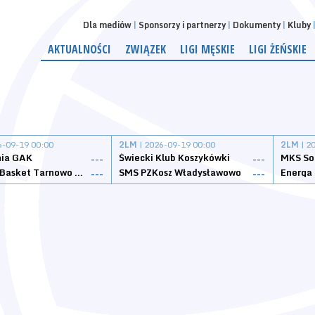
Dla mediów
Sponsorzy i partnerzy
Dokumenty
Kluby
AKTUALNOŚCI
ZWIĄZEK
LIGI MĘSKIE
LIGI ŻEŃSKIE
6-09-19 00:00
2LM
| 2026-09-19 00:00
2LM
| 2
nia GAK
Świecki Klub Koszykówki
---
---
Tarnovia Basket Tarnowo Podgórne
SMS PZKosz Władysławowo
Energa 
---
---