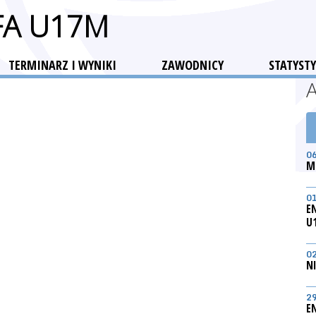
FA U17M
TERMINARZ I WYNIKI
ZAWODNICY
STATYSTY
0
M
0
E
U
0
N
2
E