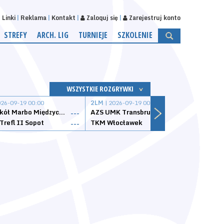
Linki
Reklama
Kontakt
Zaloguj się
Zarejestruj konto
STREFY
ARCH. LIG
TURNIEJE
SZKOLENIE
WSZYSTKIE ROZGRYWKI
026-09-19 00:00
2LM
| 2026-09-19 00:00
2LM
|
MKS Sokół Marbo Międzychód
AZS UMK Transbruk Toruń
Żak I
---
---
Trefl II Sopot
TKM Włocławek
Astor
---
---