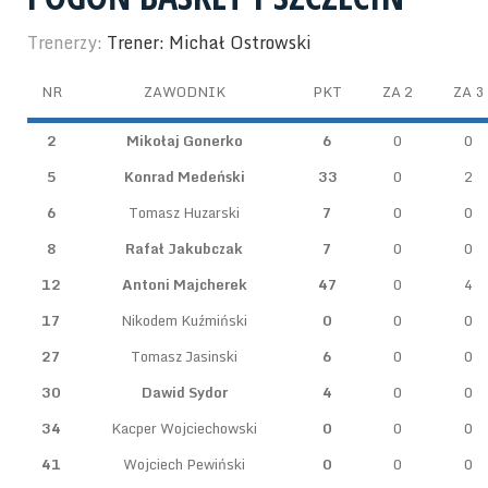
Trenerzy:
Trener: Michał Ostrowski
NR
ZAWODNIK
PKT
ZA 2
ZA 3
2
Mikołaj Gonerko
6
0
0
5
Konrad Medeński
33
0
2
6
Tomasz Huzarski
7
0
0
8
Rafał Jakubczak
7
0
0
12
Antoni Majcherek
47
0
4
17
Nikodem Kuźmiński
0
0
0
27
Tomasz Jasinski
6
0
0
30
Dawid Sydor
4
0
0
34
Kacper Wojciechowski
0
0
0
41
Wojciech Pewiński
0
0
0