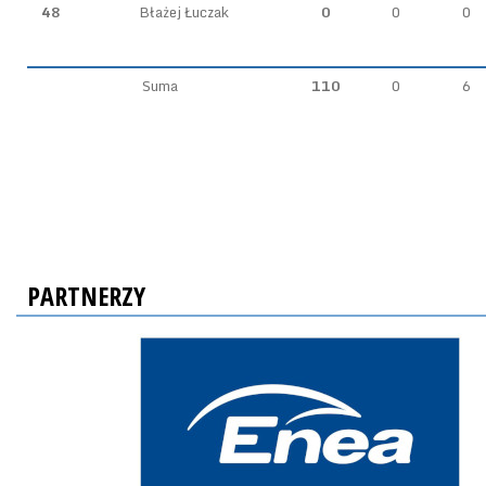
48
Błażej Łuczak
0
0
0
Suma
110
0
6
PARTNERZY