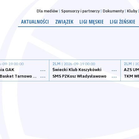
Dla mediów
Sponsorzy i partnerzy
Dokumenty
Kluby
AKTUALNOŚCI
ZWIĄZEK
LIGI MĘSKIE
LIGI ŻEŃSKIE
6-09-19 00:00
2LM
| 2026-09-19 00:00
2LM
| 2
nia GAK
Świecki Klub Koszykówki
AZS UM
---
---
Tarnovia Basket Tarnowo Podgórne
SMS PZKosz Władysławowo
TKM Wł
---
---