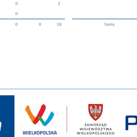
0
2
0
0
0
18
Suma