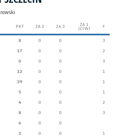
trowski
ZA 1
PKT
ZA 2
ZA 3
F
(C/W)
8
0
0
3
17
0
0
2
0
0
0
3
12
0
0
1
39
0
0
1
5
0
0
1
4
0
0
2
8
0
0
3
6
0
0
2
0
0
1