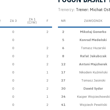
Trenerzy:
Trener: Michał Os
ZA 1
2
ZA 3
F
NR
ZAWODNIK
(C/W)
0
2
2
Mikołaj Gonerko
0
5
Konrad Medeński
0
2
6
Tomasz Huzarski
0
2
8
Rafał Jakubczak
0
2
12
Antoni Majcherek
0
1
17
Nikodem Kuźmiński
0
2
27
Tomasz Jasinski
0
2
30
Dawid Sydor
0
1
34
Kacper Wojciechowski
0
2
41
Wojciech Pewiński