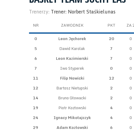
Trenerzy:
Trener: Norbert Staśkielunas
NR
ZAWODNIK
PKT
ZA 
0
Leon Jęchorek
20
0
5
Dawid Karolak
7
0
6
Leon Kazimierski
7
0
7
Iwo Styperek
0
0
11
Filip Nowicki
12
0
12
Bartosz Nietupski
2
0
14
Bruno Głowacki
2
0
19
Piotr Kozłowski
4
0
24
Ignacy Mikołajczyk
4
0
29
Adam Kozłowski
6
0