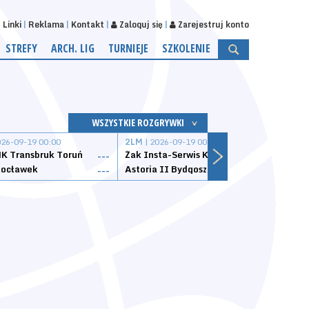
Linki
Reklama
Kontakt
Zaloguj się
Zarejestruj konto
STREFY
ARCH. LIG
TURNIEJE
SZKOLENIE
WSZYSTKIE ROZGRYWKI
026-09-19 00:00
2LM
| 2026-09-19 00:00
2LM
|
K Transbruk Toruń
Żak Insta-Serwis Koszalin
Energ
---
---
ocławek
Astoria II Bydgoszcz
Sklep
---
---