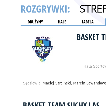
ROZGRYWKI:
STRE
DRUŻYNY
HALE
TABELA
BASKET 
Hala Sporto
Sędziowie:
Maciej Stroiński, Marcin Lewandow
BASKET TEAM SUCHY LAS