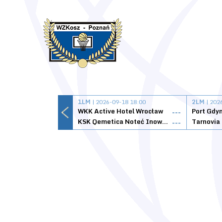
1LM
| 2026-09-18 18:00
2LM
| 202
WKK Active Hotel Wrocław
Port Gdy
---
KSK Qemetica Noteć Inowrocław
---