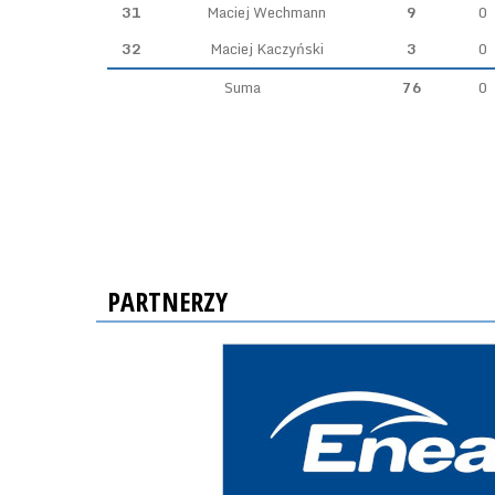
31
Maciej Wechmann
9
0
32
Maciej Kaczyński
3
0
Suma
76
0
PARTNERZY