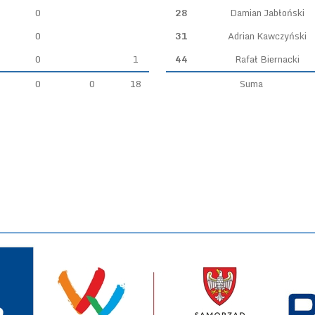
0
28
Damian Jabłoński
0
31
Adrian Kawczyński
0
1
44
Rafał Biernacki
0
0
18
Suma