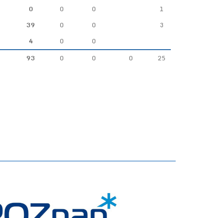
0
0
0
1
39
0
0
3
4
0
0
93
0
0
0
25