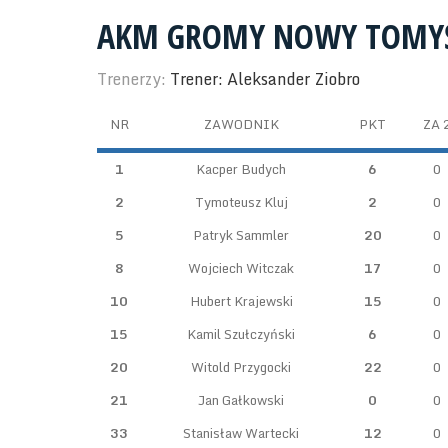
AKM GROMY NOWY TOMY
Trenerzy:
Trener: Aleksander Ziobro
NR
ZAWODNIK
PKT
ZA 
1
Kacper Budych
6
0
2
Tymoteusz Kluj
2
0
5
Patryk Sammler
20
0
8
Wojciech Witczak
17
0
10
Hubert Krajewski
15
0
15
Kamil Szułczyński
6
0
20
Witold Przygocki
22
0
21
Jan Gałkowski
0
0
33
Stanisław Wartecki
12
0