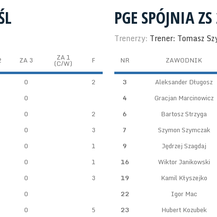
ŚL
PGE SPÓJNIA ZS
Trenerzy:
Trener: Tomasz S
ZA 1
2
ZA 3
F
NR
ZAWODNIK
(C/W)
0
2
3
Aleksander Długosz
0
4
Gracjan Marcinowicz
0
2
6
Bartosz Strzyga
0
3
7
Szymon Szymczak
0
1
9
Jędrzej Szagdaj
0
1
16
Wiktor Janikowski
0
3
19
Kamil Kłyszejko
0
22
Igor Mac
0
5
23
Hubert Kozubek