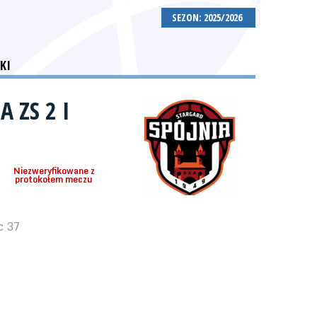
SEZON: 2025/2026
KI
A ZS 2 I
Niezweryfikowane z
protokołem meczu
c 37