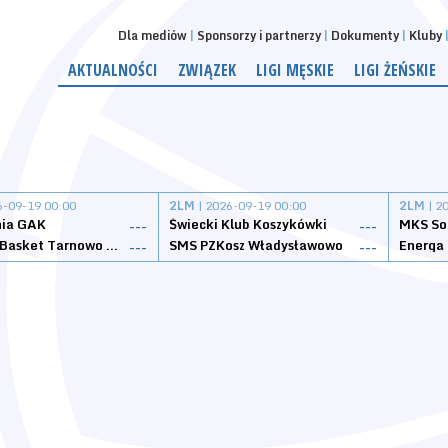
Dla mediów
Sponsorzy i partnerzy
Dokumenty
Kluby
AKTUALNOŚCI
ZWIĄZEK
LIGI MĘSKIE
LIGI ŻEŃSKIE
6-09-19 00:00
2LM
| 2026-09-19 00:00
2LM
| 2
nia GAK
Świecki Klub Koszykówki
---
---
Tarnovia Basket Tarnowo Podgórne
SMS PZKosz Władysławowo
Energa 
---
---