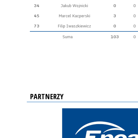
34
Jakub Wojnicki
0
0
45
Marcel Kacperski
3
0
73
Filip Iwaszkiewicz
0
0
Suma
103
0
PARTNERZY