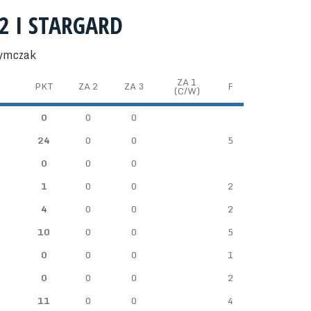
 2 I STARGARD
zymczak
ZA 1
PKT
ZA 2
ZA 3
F
(C/W)
0
0
0
24
0
0
5
0
0
0
1
0
0
2
4
0
0
2
10
0
0
5
0
0
0
1
0
0
0
2
11
0
0
4