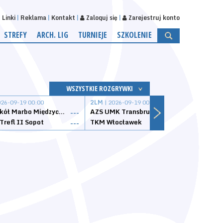
Linki
Reklama
Kontakt
Zaloguj się
Zarejestruj konto
STREFY
ARCH. LIG
TURNIEJE
SZKOLENIE
WSZYSTKIE ROZGRYWKI
026-09-19 00:00
2LM
| 2026-09-19 00:00
2LM
|
MKS Sokół Marbo Międzychód
AZS UMK Transbruk Toruń
Żak I
---
---
Trefl II Sopot
TKM Włocławek
Astor
---
---