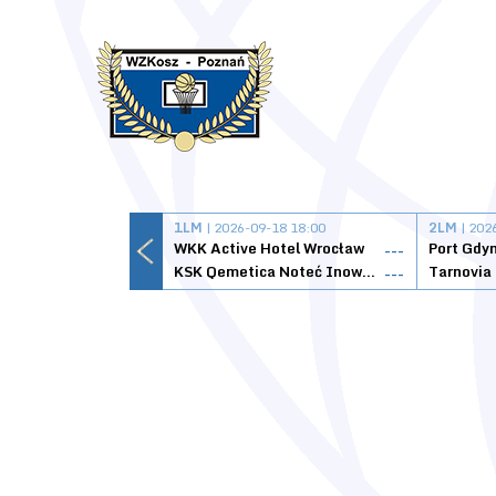
1LM
| 2026-09-18 18:00
2LM
| 202
WKK Active Hotel Wrocław
Port Gdy
---
KSK Qemetica Noteć Inowrocław
---