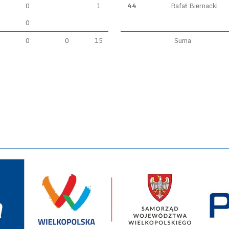
0
1
44
Rafał Biernacki
0
0
0
15
Suma