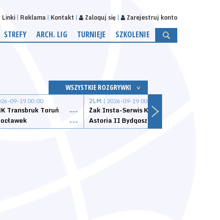
Linki
Reklama
Kontakt
Zaloguj się
Zarejestruj konto
STREFY
ARCH. LIG
TURNIEJE
SZKOLENIE
WSZYSTKIE ROZGRYWKI
026-09-19 00:00
2LM
| 2026-09-19 00:00
2LM
|
K Transbruk Toruń
Żak Insta-Serwis Koszalin
Energ
---
---
ocławek
Astoria II Bydgoszcz
Sklep
---
---