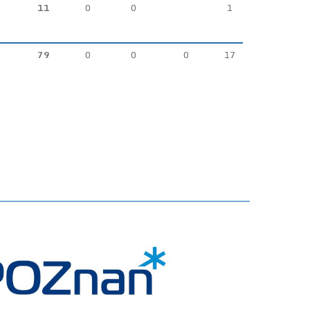
11
0
0
1
79
0
0
0
17