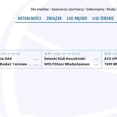
Dla mediów
Sponsorzy i partnerzy
Dokumenty
Kluby
AKTUALNOŚCI
ZWIĄZEK
LIGI MĘSKIE
LIGI ŻEŃSKIE
6-09-19 00:00
2LM
| 2026-09-19 00:00
2LM
| 2
nia GAK
Świecki Klub Koszykówki
AZS UM
---
---
Tarnovia Basket Tarnowo Podgórne
SMS PZKosz Władysławowo
TKM Wł
---
---