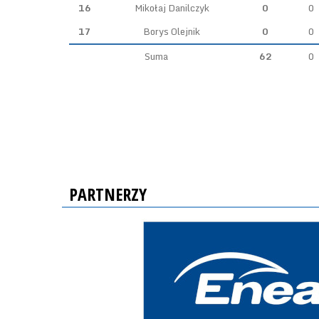
16
Mikołaj Danilczyk
0
0
17
Borys Olejnik
0
0
Suma
62
0
PARTNERZY