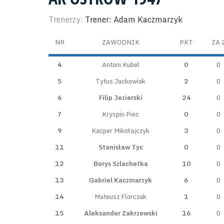
Trenerzy:
Trener: Adam Kaczmarzyk
NR
ZAWODNIK
PKT
ZA 
4
Antoni Kubel
0
0
5
Tytus Jackowiak
2
0
6
Filip Jezierski
24
0
7
Kryspin Piec
0
0
9
Kacper Mikołajczyk
3
0
11
Stanisław Tyc
0
0
12
Borys Szlachetka
10
0
13
Gabriel Kaczmarzyk
6
0
14
Mateusz Florczak
1
0
15
Aleksander Zakrzewski
16
0