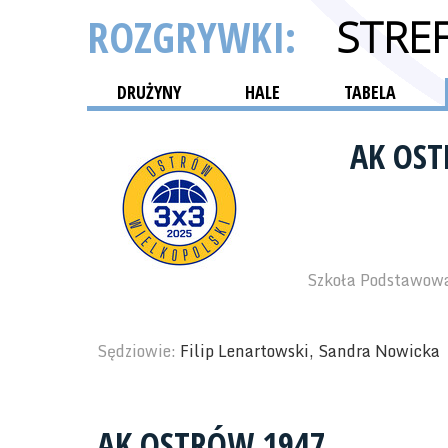
ROZGRYWKI:
STRE
DRUŻYNY
HALE
TABELA
AK OS
Szkoła Podstawowa
Sędziowie:
Filip Lenartowski, Sandra Nowicka
AK OSTRÓW 1947