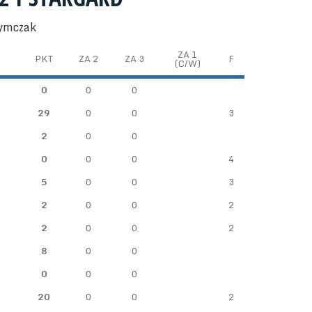
zymczak
ZA 1
PKT
ZA 2
ZA 3
F
(C/W)
0
0
0
29
0
0
3
2
0
0
0
0
0
4
5
0
0
3
2
0
0
2
2
0
0
2
8
0
0
0
0
0
20
0
0
2