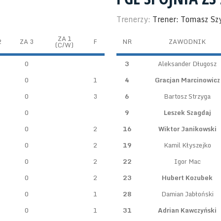
Trenerzy:
Trener: Tomasz S
ZA 1
2
ZA 3
F
NR
ZAWODNIK
(C/W)
0
3
Aleksander Długosz
0
1
4
Gracjan Marcinowicz
0
3
6
Bartosz Strzyga
0
9
Leszek Szagdaj
0
2
16
Wiktor Janikowski
0
2
19
Kamil Kłyszejko
0
2
22
Igor Mac
0
2
23
Hubert Kozubek
0
1
28
Damian Jabłoński
0
1
31
Adrian Kawczyński