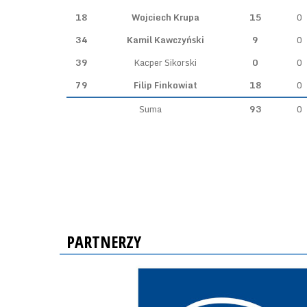
18
Wojciech Krupa
15
0
34
Kamil Kawczyński
9
0
39
Kacper Sikorski
0
0
79
Filip Finkowiat
18
0
Suma
93
0
PARTNERZY