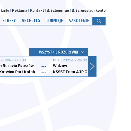
Linki
Reklama
Kontakt
Zaloguj się
Zarejestruj konto
STREFY
ARCH. LIG
TURNIEJE
SZKOLENIE
WSZYSTKIE ROZGRYWKI
026-09-20 18:00
BLK
| 2026-09-26 00:00
BLK
| 
 Resovia Rzeszów
Widzew
Wisła
---
---
Datzzy Kotwica Port Kołobrzeg
KSSSE Enea AJP Gorzów Wielkopolski
1KS Ś
---
---