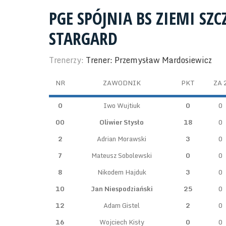
PGE SPÓJNIA BS ZIEMI SZC
STARGARD
Trenerzy:
Trener: Przemysław Mardosiewicz
NR
ZAWODNIK
PKT
ZA 
0
Iwo Wujtiuk
0
0
00
Oliwier Stysło
18
0
2
Adrian Morawski
3
0
7
Mateusz Sobolewski
0
0
8
Nikodem Hajduk
3
0
10
Jan Niespodziański
25
0
12
Adam Gistel
2
0
16
Wojciech Kisły
0
0