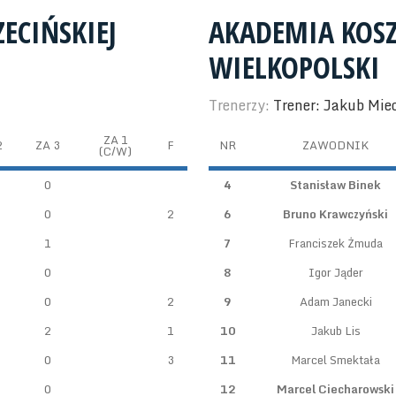
ZECIŃSKIEJ
AKADEMIA KOS
WIELKOPOLSKI
Trenerzy:
Trener: Jakub Mie
ZA 1
2
ZA 3
F
NR
ZAWODNIK
(C/W)
0
4
Stanisław Binek
0
2
6
Bruno Krawczyński
1
7
Franciszek Żmuda
0
8
Igor Jąder
0
2
9
Adam Janecki
2
1
10
Jakub Lis
0
3
11
Marcel Smektała
0
12
Marcel Ciecharowski