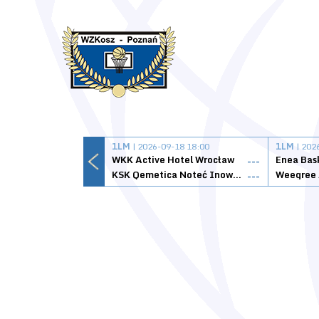
1LM
| 2026-09-18 18:00
1LM
| 202
WKK Active Hotel Wrocław
Enea Bas
---
KSK Qemetica Noteć Inowrocław
---