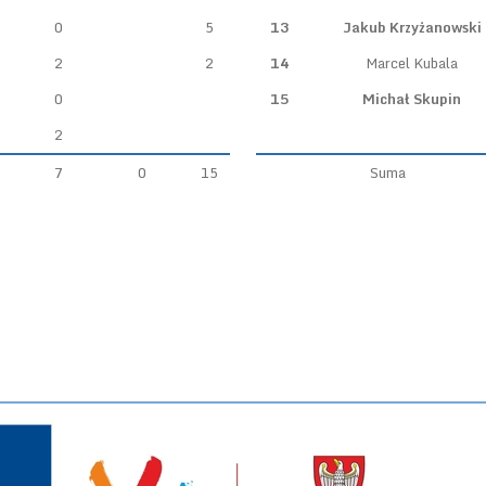
0
5
13
Jakub Krzyżanowski
2
2
14
Marcel Kubala
0
15
Michał Skupin
2
7
0
15
Suma