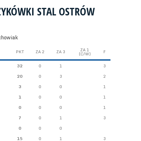
ZYKÓWKI STAL OSTRÓW
chowiak
ZA 1
PKT
ZA 2
ZA 3
F
(C/W)
32
0
1
3
20
0
3
2
3
0
0
1
1
0
0
1
0
0
0
1
7
0
1
3
0
0
0
15
0
1
3