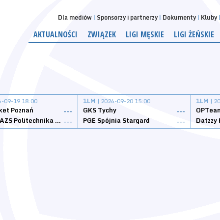
Dla mediów
Sponsorzy i partnerzy
Dokumenty
Kluby
AKTUALNOŚCI
ZWIĄZEK
LIGI MĘSKIE
LIGI ŻEŃSKIE
6-09-19 18:00
1LM
| 2026-09-20 15:00
1LM
| 2
ket Poznań
GKS Tychy
OPTeam
---
---
Weegree AZS Politechnika Opolska
PGE Spójnia Stargard
---
---