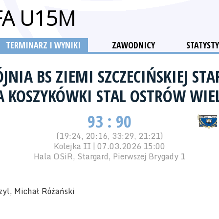
FA U15M
TERMINARZ I WYNIKI
ZAWODNICY
STATYSTY
ÓJNIA BS ZIEMI SZCZECIŃSKIEJ ST
 KOSZYKÓWKI STAL OSTRÓW WIE
93 : 90
(19:24, 20:16, 33:29, 21:21)
Kolejka II | 07.03.2026 15:00
Hala OSiR, Stargard, Pierwszej Brygady 1
zyl, Michał Różański