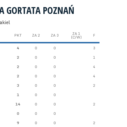
ŁA GORTATA POZNAŃ
akiel
ZA 1
PKT
ZA 2
ZA 3
F
(C/W)
4
0
0
3
2
0
0
1
2
0
0
4
2
0
0
4
3
0
0
2
1
0
0
14
0
0
2
0
0
0
9
0
0
2