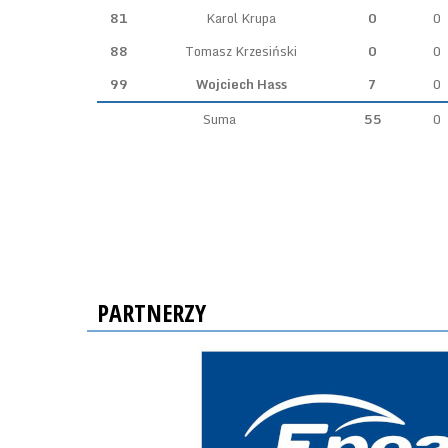
81
Karol Krupa
0
0
88
Tomasz Krzesiński
0
0
99
Wojciech Hass
7
0
Suma
55
0
PARTNERZY