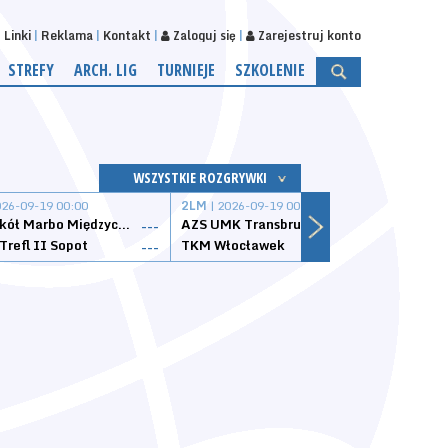
Linki
Reklama
Kontakt
Zaloguj się
Zarejestruj konto
STREFY
ARCH. LIG
TURNIEJE
SZKOLENIE
WSZYSTKIE ROZGRYWKI
026-09-19 00:00
2LM
| 2026-09-19 00:00
2LM
|
MKS Sokół Marbo Międzychód
AZS UMK Transbruk Toruń
Żak I
---
---
Trefl II Sopot
TKM Włocławek
Astor
---
---