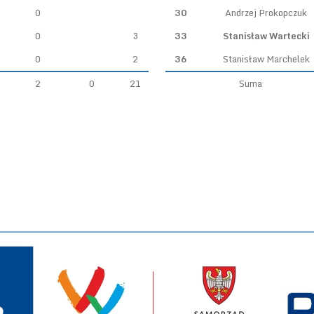
0
30
Andrzej Prokopczuk
0
3
33
Stanisław Wartecki
0
2
36
Stanisław Marchelek
2
0
21
Suma