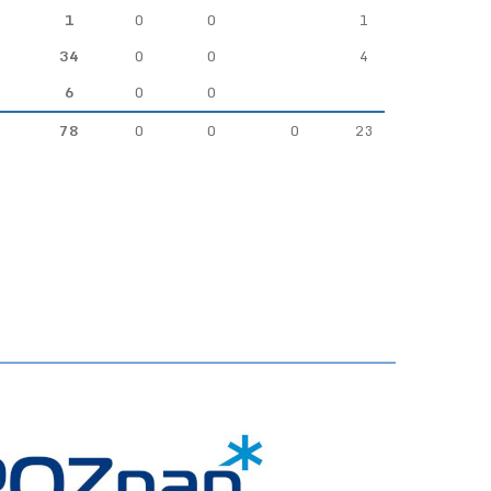
1
0
0
1
34
0
0
4
6
0
0
78
0
0
0
23