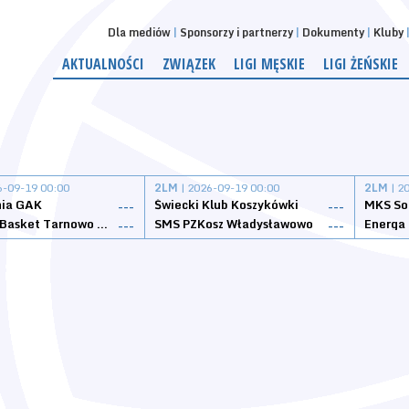
Dla mediów
Sponsorzy i partnerzy
Dokumenty
Kluby
AKTUALNOŚCI
ZWIĄZEK
LIGI MĘSKIE
LIGI ŻEŃSKIE
6-09-19 00:00
2LM
| 2026-09-19 00:00
2LM
| 2
nia GAK
Świecki Klub Koszykówki
---
---
Tarnovia Basket Tarnowo Podgórne
SMS PZKosz Władysławowo
Energa 
---
---