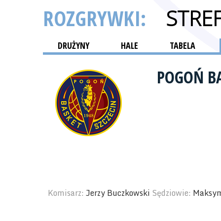
ROZGRYWKI:
STRE
DRUŻYNY
HALE
TABELA
POGOŃ BA
Komisarz:
Jerzy Buczkowski
Sędziowie:
Maksym