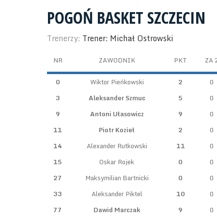
POGOŃ BASKET SZCZECIN
Trenerzy:
Trener: Michał Ostrowski
NR
ZAWODNIK
PKT
ZA 
0
Wiktor Pieńkowski
2
0
3
Aleksander Szmuc
5
0
9
Antoni Ułasowicz
9
0
11
Piotr Kozieł
2
0
14
Alexander Rutkowski
11
0
15
Oskar Rojek
0
0
27
Maksymilian Bartnicki
0
0
33
Aleksander Piktel
10
0
77
Dawid Marczak
9
0