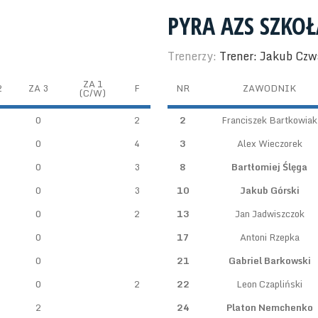
PYRA AZS SZKO
Trenerzy:
Trener: Jakub Czw
ZA 1
2
ZA 3
F
NR
ZAWODNIK
(C/W)
0
2
2
Franciszek Bartkowiak
0
4
3
Alex Wieczorek
0
3
8
Bartłomiej Ślęga
0
3
10
Jakub Górski
0
2
13
Jan Jadwiszczok
0
17
Antoni Rzepka
0
21
Gabriel Barkowski
0
2
22
Leon Czapliński
2
24
Platon Nemchenko