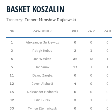
BASKET KOSZALIN
Trenerzy:
Trener: Mirosław Rajkowski
NR
ZAWODNIK
PKT
ZA 2
ZA 3
1
Aleksander Jurkiewicz
0
0
0
3
Patryk Kobus
2
1
0
4
Jan Waskan
35
16
1
5
Jan Smak
17
7
1
11
Dawid Zaręba
0
0
0
12
Javen Alobaidi
4
0
0
15
Aleksander Bednarek
0
0
0
32
Filip Burak
3
1
0
33
Tymon Złomańczuk
0
0
0