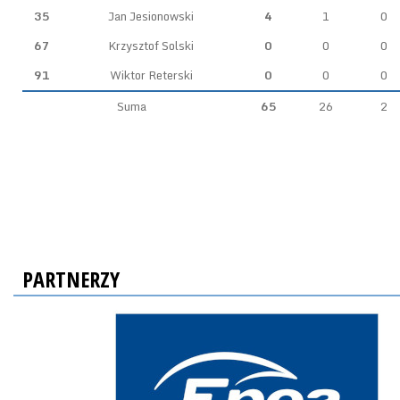
35
Jan Jesionowski
4
1
0
67
Krzysztof Solski
0
0
0
91
Wiktor Reterski
0
0
0
Suma
65
26
2
PARTNERZY