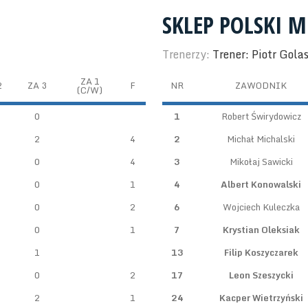
SKLEP POLSKI M
Trenerzy:
Trener: Piotr Golas
ZA 1
2
ZA 3
F
NR
ZAWODNIK
(C/W)
0
1
Robert Świrydowicz
2
4
2
Michał Michalski
0
4
3
Mikołaj Sawicki
0
1
4
Albert Konowalski
0
2
6
Wojciech Kuleczka
0
1
7
Krystian Oleksiak
1
13
Filip Koszyczarek
0
2
17
Leon Szeszycki
2
1
24
Kacper Wietrzyński