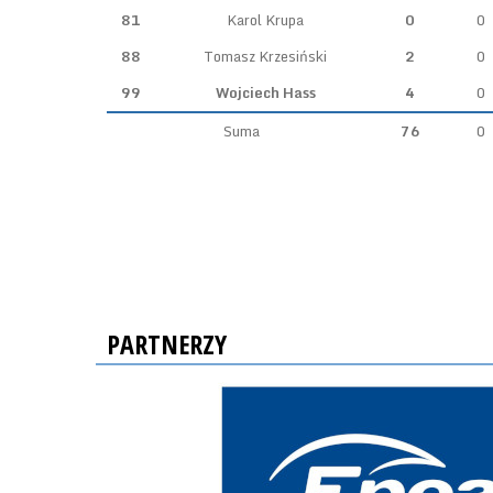
81
Karol Krupa
0
0
88
Tomasz Krzesiński
2
0
99
Wojciech Hass
4
0
Suma
76
0
PARTNERZY