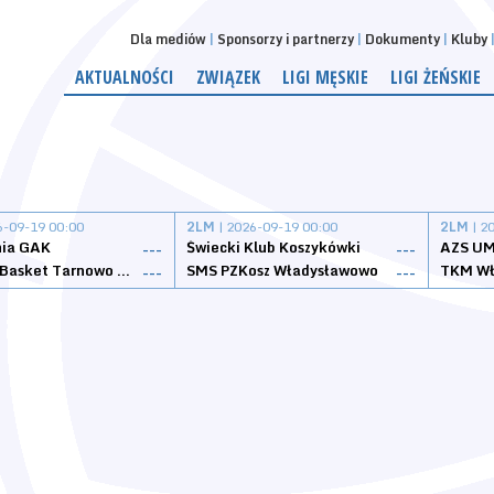
Dla mediów
Sponsorzy i partnerzy
Dokumenty
Kluby
AKTUALNOŚCI
ZWIĄZEK
LIGI MĘSKIE
LIGI ŻEŃSKIE
6-09-19 00:00
2LM
| 2026-09-19 00:00
2LM
| 2
nia GAK
Świecki Klub Koszykówki
AZS UM
---
---
Tarnovia Basket Tarnowo Podgórne
SMS PZKosz Władysławowo
TKM Wł
---
---