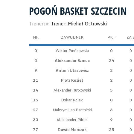
POGOŃ BASKET SZCZECIN
Trenerzy:
Trener: Michał Ostrowski
NR
ZAWODNIK
PKT
ZA 
0
Wiktor Pieńkowski
0
0
3
Aleksander Szmuc
24
0
9
Antoni Ułasowicz
2
0
11
Piotr Kozieł
2
0
14
Alexander Rutkowski
5
0
15
Oskar Rojek
0
0
27
Maksymilian Bartnicki
3
0
33
Aleksander Piktel
9
0
77
Dawid Marczak
25
0