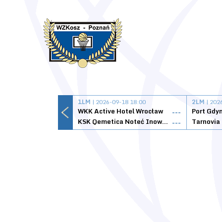
1LM
| 2026-09-18 18:00
2LM
| 202
WKK Active Hotel Wrocław
Port Gdy
---
KSK Qemetica Noteć Inowrocław
---