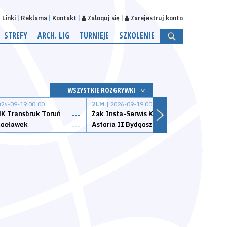
Linki
Reklama
Kontakt
Zaloguj się
Zarejestruj konto
STREFY
ARCH. LIG
TURNIEJE
SZKOLENIE
WSZYSTKIE ROZGRYWKI
026-09-19 00:00
2LM
| 2026-09-19 00:00
2LM
|
K Transbruk Toruń
Żak Insta-Serwis Koszalin
Energ
---
---
ocławek
Astoria II Bydgoszcz
Sklep
---
---