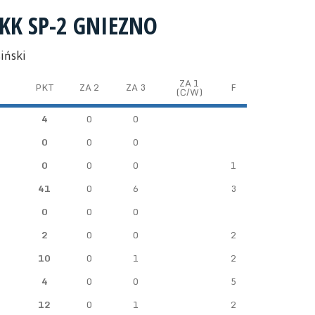
KK SP-2 GNIEZNO
iński
ZA 1
PKT
ZA 2
ZA 3
F
(C/W)
4
0
0
0
0
0
0
0
0
1
41
0
6
3
0
0
0
2
0
0
2
10
0
1
2
4
0
0
5
12
0
1
2