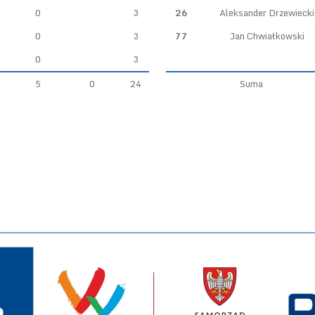
0
3
26
Aleksander Drzewiecki
0
3
77
Jan Chwiałkowski
0
3
5
0
24
Suma