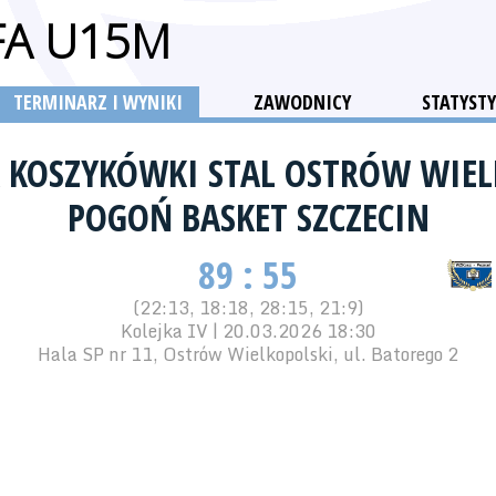
FA U15M
TERMINARZ I WYNIKI
ZAWODNICY
STATYSTY
 KOSZYKÓWKI STAL OSTRÓW WIE
POGOŃ BASKET SZCZECIN
89 : 55
(22:13, 18:18, 28:15, 21:9)
Kolejka IV | 20.03.2026 18:30
Hala SP nr 11, Ostrów Wielkopolski, ul. Batorego 2