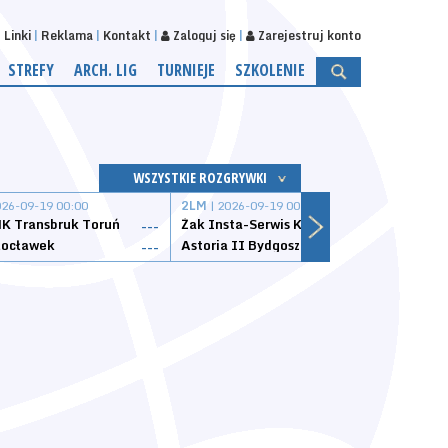
Linki
Reklama
Kontakt
Zaloguj się
Zarejestruj konto
STREFY
ARCH. LIG
TURNIEJE
SZKOLENIE
WSZYSTKIE ROZGRYWKI
026-09-19 00:00
2LM
| 2026-09-19 00:00
2LM
|
K Transbruk Toruń
Żak Insta-Serwis Koszalin
Energ
---
---
ocławek
Astoria II Bydgoszcz
Sklep
---
---