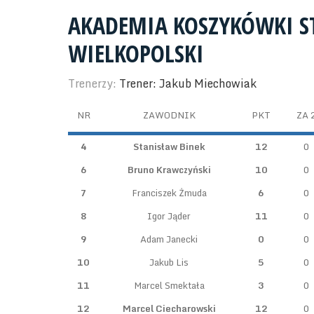
AKADEMIA KOSZYKÓWKI S
WIELKOPOLSKI
Trenerzy:
Trener: Jakub Miechowiak
NR
ZAWODNIK
PKT
ZA 
4
Stanisław Binek
12
0
6
Bruno Krawczyński
10
0
7
Franciszek Żmuda
6
0
8
Igor Jąder
11
0
9
Adam Janecki
0
0
10
Jakub Lis
5
0
11
Marcel Smektała
3
0
12
Marcel Ciecharowski
12
0