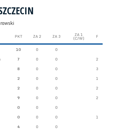
SZCZECIN
trowski
ZA 1
PKT
ZA 2
ZA 3
F
(C/W)
10
0
0
n
7
0
0
2
8
0
0
3
2
0
0
1
2
0
0
2
9
0
0
2
0
0
0
0
0
0
1
4
0
0