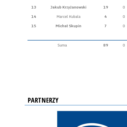
13
Jakub Krzyżanowski
19
0
14
Marcel Kubala
4
0
15
Michał Skupin
7
0
Suma
89
0
PARTNERZY