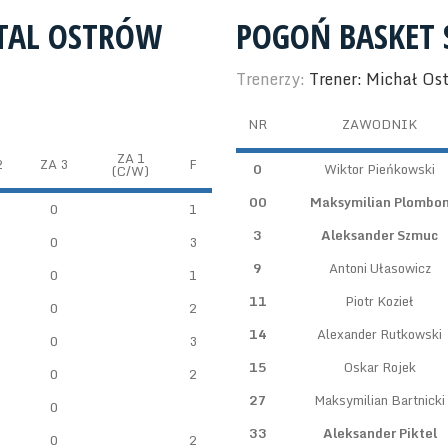
TAL OSTRÓW
POGOŃ BASKET 
Trenerzy:
Trener: Michał Os
NR
ZAWODNIK
ZA 1
2
ZA 3
F
0
Wiktor Pieńkowski
(C/W)
00
Maksymilian Plombo
0
1
3
Aleksander Szmuc
0
3
9
Antoni Ułasowicz
0
1
11
Piotr Kozieł
0
2
14
Alexander Rutkowski
0
3
15
Oskar Rojek
0
2
27
Maksymilian Bartnicki
0
33
Aleksander Piktel
0
2