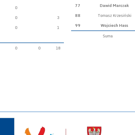
77
Dawid Marczak
0
88
Tomasz Krzesiński
0
3
99
Wojciech Hass
0
1
Suma
0
0
18