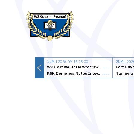
1LM
| 2026-09-18 18:00
2LM
| 202
WKK Active Hotel Wrocław
Port Gdy
---
KSK Qemetica Noteć Inowrocław
---