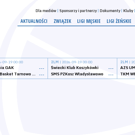
Dla mediów
Sponsorzy i partnerzy
Dokumenty
Kluby
AKTUALNOŚCI
ZWIĄZEK
LIGI MĘSKIE
LIGI ŻEŃSKIE
6-09-19 00:00
2LM
| 2026-09-19 00:00
2LM
| 2
nia GAK
Świecki Klub Koszykówki
AZS UM
---
---
Tarnovia Basket Tarnowo Podgórne
SMS PZKosz Władysławowo
TKM Wł
---
---