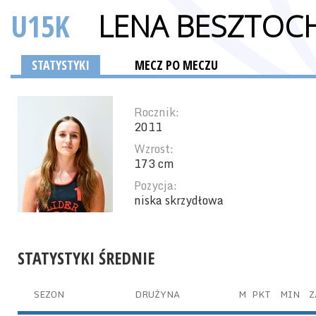
U15K
LENA BESZTOC
STATYSTYKI
MECZ PO MECZU
Rocznik:
2011
Wzrost:
173 cm
Pozycja:
niska skrzydłowa
STATYSTYKI ŚREDNIE
SEZON
DRUŻYNA
M
PKT
MIN
Z