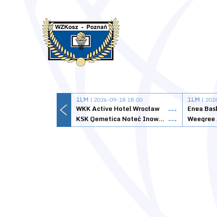
1LM
| 2026-09-18 18:00
1LM
| 202
WKK Active Hotel Wrocław
Enea Bas
---
KSK Qemetica Noteć Inowrocław
---