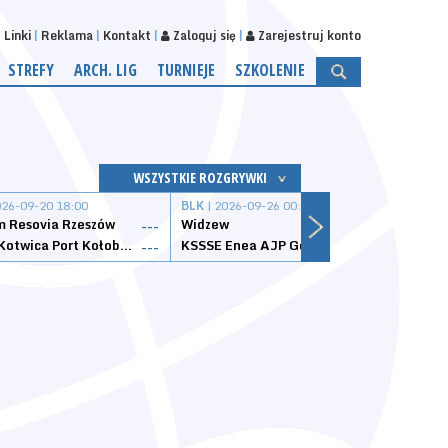
Linki
Reklama
Kontakt
Zaloguj się
Zarejestruj konto
STREFY
ARCH. LIG
TURNIEJE
SZKOLENIE
WSZYSTKIE ROZGRYWKI
026-09-20 18:00
BLK
| 2026-09-26 00:00
BLK
| 
 Resovia Rzeszów
Widzew
Wisła
---
---
Datzzy Kotwica Port Kołobrzeg
KSSSE Enea AJP Gorzów Wielkopolski
1KS Ś
---
---