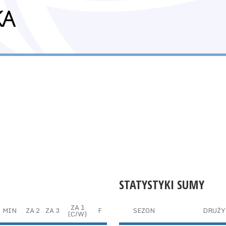
KA
STATYSTYKI SUMY
ZA 1
MIN
ZA 2
ZA 3
F
SEZON
DRUŻY
(C/W)