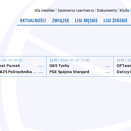
Dla mediów
Sponsorzy i partnerzy
Dokumenty
Kluby
AKTUALNOŚCI
ZWIĄZEK
LIGI MĘSKIE
LIGI ŻEŃSKIE
6-09-19 18:00
1LM
| 2026-09-20 15:00
1LM
| 2
ket Poznań
GKS Tychy
OPTeam
---
---
Weegree AZS Politechnika Opolska
PGE Spójnia Stargard
---
---