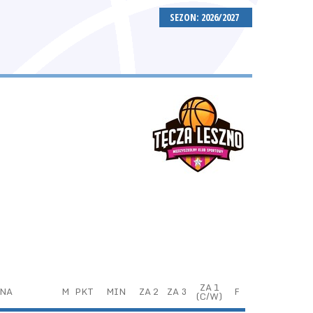
SEZON: 2026/2027
ZA 1
NA
M
PKT
MIN
ZA 2
ZA 3
F
(C/W)