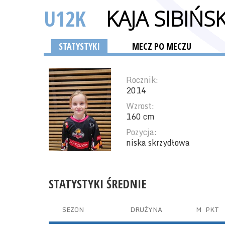
U12K
KAJA SIBIŃS
STATYSTYKI
MECZ PO MECZU
Rocznik:
2014
Wzrost:
160 cm
Pozycja:
niska skrzydłowa
STATYSTYKI ŚREDNIE
SEZON
DRUŻYNA
M
PKT