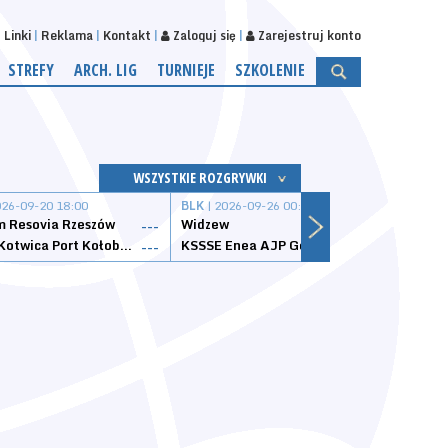
Linki
Reklama
Kontakt
Zaloguj się
Zarejestruj konto
STREFY
ARCH. LIG
TURNIEJE
SZKOLENIE
WSZYSTKIE ROZGRYWKI
026-09-20 18:00
BLK
| 2026-09-26 00:00
BLK
| 
 Resovia Rzeszów
Widzew
Wisła
---
---
Datzzy Kotwica Port Kołobrzeg
KSSSE Enea AJP Gorzów Wielkopolski
1KS Ś
---
---