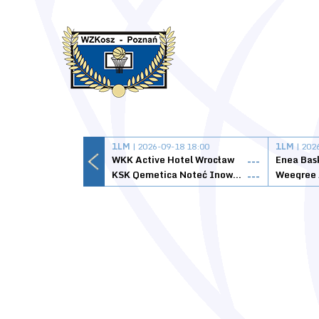
1LM
| 2026-09-18 18:00
1LM
| 202
WKK Active Hotel Wrocław
Enea Bas
---
KSK Qemetica Noteć Inowrocław
---