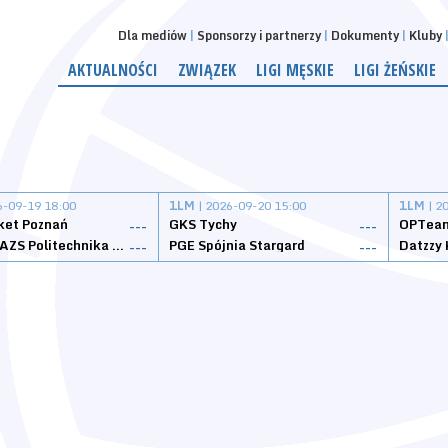
Dla mediów
Sponsorzy i partnerzy
Dokumenty
Kluby
AKTUALNOŚCI
ZWIĄZEK
LIGI MĘSKIE
LIGI ŻEŃSKIE
6-09-19 18:00
1LM
| 2026-09-20 15:00
1LM
| 2
ket Poznań
GKS Tychy
OPTeam
---
---
Weegree AZS Politechnika Opolska
PGE Spójnia Stargard
---
---