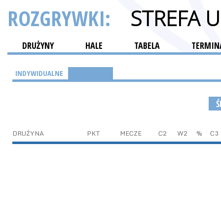
ROZGRYWKI:
STREFA 
DRUŻYNY
HALE
TABELA
TERMINA
INDYWIDUALNE
DRUŻYNOWE
Ś
DRUŻYNA
PKT
MECZE
C2
W2
%
C3