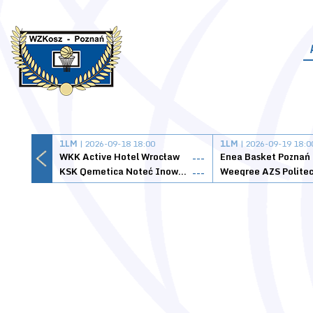
1LM
| 2026-09-18 18:00
1LM
| 2026-09-19 18:0
WKK Active Hotel Wrocław
Enea Basket Poznań
---
KSK Qemetica Noteć Inowrocław
---