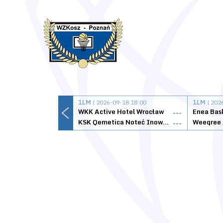
1LM
| 2026-09-18 18:00
1LM
| 202
WKK Active Hotel Wrocław
Enea Bas
---
KSK Qemetica Noteć Inowrocław
---