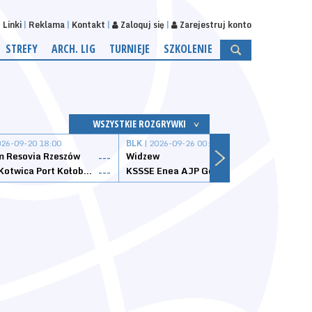
Linki
Reklama
Kontakt
Zaloguj się
Zarejestruj konto
STREFY
ARCH. LIG
TURNIEJE
SZKOLENIE
WSZYSTKIE ROZGRYWKI
026-09-20 18:00
BLK
| 2026-09-26 00:00
BLK
| 
 Resovia Rzeszów
Widzew
Wisła
---
---
Datzzy Kotwica Port Kołobrzeg
KSSSE Enea AJP Gorzów Wielkopolski
1KS Ś
---
---