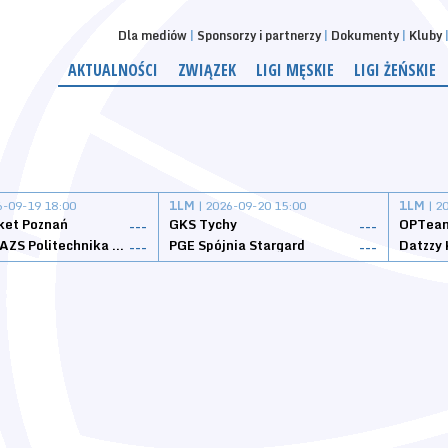
Dla mediów
Sponsorzy i partnerzy
Dokumenty
Kluby
AKTUALNOŚCI
ZWIĄZEK
LIGI MĘSKIE
LIGI ŻEŃSKIE
6-09-19 18:00
1LM
| 2026-09-20 15:00
1LM
| 2
ket Poznań
GKS Tychy
OPTeam
---
---
Weegree AZS Politechnika Opolska
PGE Spójnia Stargard
---
---