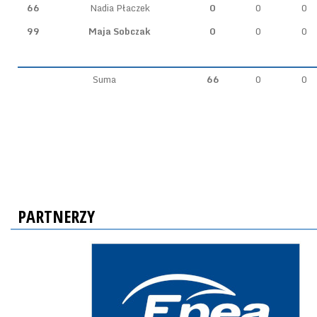
66
Nadia Płaczek
0
0
0
99
Maja Sobczak
0
0
0
Suma
66
0
0
PARTNERZY