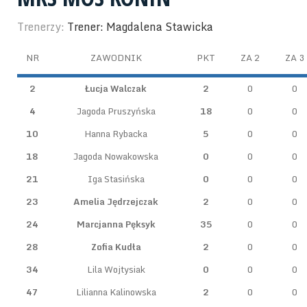
Trenerzy:
Trener: Magdalena Stawicka
NR
ZAWODNIK
PKT
ZA 2
ZA 3
2
Łucja Walczak
2
0
0
4
Jagoda Pruszyńska
18
0
0
10
Hanna Rybacka
5
0
0
18
Jagoda Nowakowska
0
0
0
21
Iga Stasińska
0
0
0
23
Amelia Jędrzejczak
2
0
0
24
Marcjanna Pęksyk
35
0
0
28
Zofia Kudła
2
0
0
34
Lila Wojtysiak
0
0
0
47
Lilianna Kalinowska
2
0
0