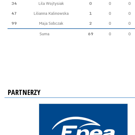
34
Lila Wojtysiak
0
0
0
47
Lilianna Kalinowska
1
0
0
99
Maja Sobczak
2
0
0
Suma
69
0
0
PARTNERZY