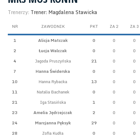
Trenerzy:
Trener: Magdalena Stawicka
NR
ZAWODNIK
PKT
ZA 2
ZA 3
1
Alicja Matczak
0
0
0
2
Łucja Walczak
0
0
0
4
Jagoda Pruszyńska
21
0
0
7
Hanna Świderska
0
0
0
10
Hanna Rybacka
13
0
0
11
Natalia Bachanek
0
0
0
21
Iga Stasińska
1
0
0
23
Amelia Jędrzejczak
2
0
0
24
Marcjanna Pęksyk
29
0
0
28
Zofia Kudła
0
0
0