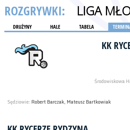
ROZGRYWKI:
LIGA MŁ
DRUŻYNY
HALE
TABELA
TERMINA
KK RYC
Środowiskowa Ha
Sędziowie:
Robert Barczak, Mateusz Bartkowiak
KK RYCERZE RYDZYNA