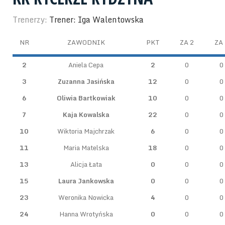
Trenerzy:
Trener: Iga Walentowska
NR
ZAWODNIK
PKT
ZA 2
ZA 
2
Aniela Cepa
2
0
0
3
Zuzanna Jasińska
12
0
0
6
Oliwia Bartkowiak
10
0
0
7
Kaja Kowalska
22
0
0
10
Wiktoria Majchrzak
6
0
0
11
Maria Matelska
18
0
0
13
Alicja Łata
0
0
0
15
Laura Jankowska
0
0
0
23
Weronika Nowicka
4
0
0
24
Hanna Wrotyńska
0
0
0