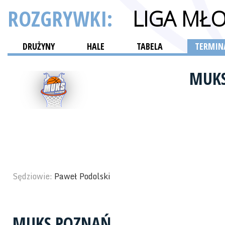
ROZGRYWKI:
LIGA MŁ
DRUŻYNY
HALE
TABELA
TERMINA
MUK
Sędziowie:
Paweł Podolski
MUKS POZNAŃ