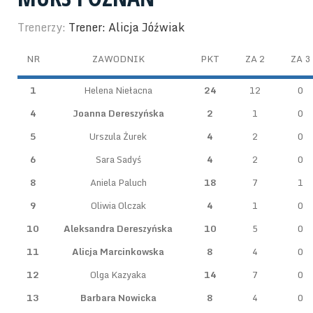
Trenerzy:
Trener: Alicja Jóźwiak
NR
ZAWODNIK
PKT
ZA 2
ZA 3
1
Helena Niełacna
24
12
0
4
Joanna Dereszyńska
2
1
0
5
Urszula Żurek
4
2
0
6
Sara Sadyś
4
2
0
8
Aniela Paluch
18
7
1
9
Oliwia Olczak
4
1
0
10
Aleksandra Dereszyńska
10
5
0
11
Alicja Marcinkowska
8
4
0
12
Olga Kazyaka
14
7
0
13
Barbara Nowicka
8
4
0