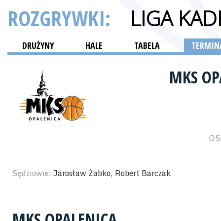
ROZGRYWKI:
LIGA KAD
DRUŻYNY
HALE
TABELA
TERMINA
MKS OP
OSi
Sędziowie:
Jarosław Żabko, Robert Barczak
MKS OPALENICA