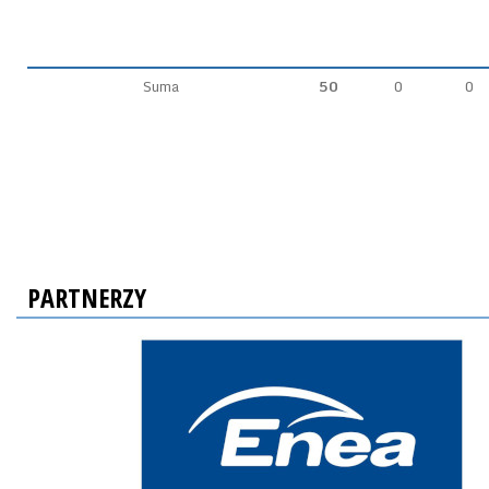
Suma
50
0
0
PARTNERZY