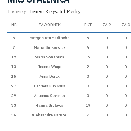
Trenerzy:
Trener: Krzysztof Mądry
NR
ZAWODNIK
PKT
ZA 2
ZA 3
5
Małgorzata Sadłocha
6
0
0
7
Maria Binkiewicz
4
0
0
12
Maria Sobańska
12
0
0
13
Joanna Woga
2
0
0
15
Anna Derak
0
0
0
27
Gabriela Kupińska
0
0
0
29
Antonina Starosta
0
0
0
33
Hanna Bielawa
19
0
0
36
Aleksandra Paruzel
7
0
0