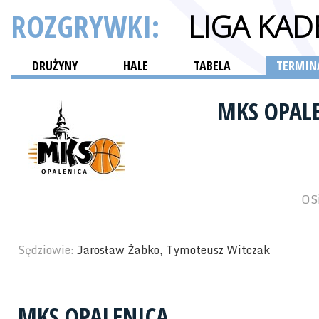
ROZGRYWKI:
LIGA KAD
DRUŻYNY
HALE
TABELA
TERMINA
MKS OPAL
OSi
Sędziowie:
Jarosław Żabko, Tymoteusz Witczak
MKS OPALENICA