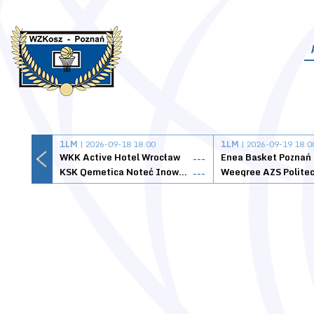
1LM
| 2026-09-18 18:00
1LM
| 2026-09-19 18:0
WKK Active Hotel Wrocław
Enea Basket Poznań
---
KSK Qemetica Noteć Inowrocław
---