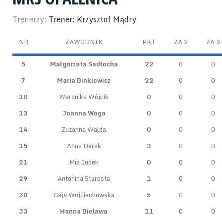
Trenerzy:
Trener: Krzysztof Mądry
NR
ZAWODNIK
PKT
ZA 2
ZA 3
5
Małgorzata Sadłocha
22
0
0
7
Maria Binkiewicz
22
0
0
10
Weronika Wójcik
0
0
0
13
Joanna Woga
0
0
0
14
Zuzanna Walda
0
0
0
15
Anna Derak
3
0
0
21
Mia Judek
0
0
0
29
Antonina Starosta
1
0
0
30
Gaja Wojciechowska
5
0
0
33
Hanna Bielawa
11
0
0