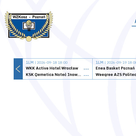
1LM
| 2026-09-18 18:00
1LM
| 2026-09-19 18:0
WKK Active Hotel Wrocław
Enea Basket Poznań
---
KSK Qemetica Noteć Inowrocław
---