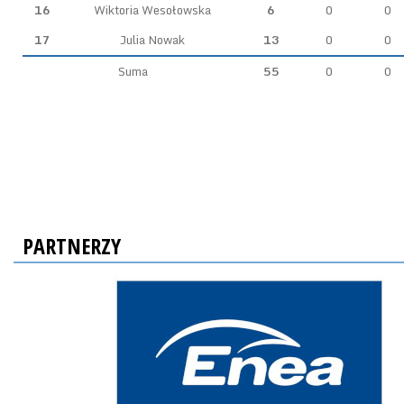
16
Wiktoria Wesołowska
6
0
0
17
Julia Nowak
13
0
0
Suma
55
0
0
PARTNERZY