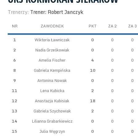
Trenerzy:
Trener: Robert Janczyk
NR
ZAWODNIK
PKT
ZA 2
ZA 3
1
Wiktoria Ławniczak
0
0
0
2
Nadia Grześkowiak
0
0
0
6
Amelia Fischer
4
0
0
8
Gabriela Kempińska
10
0
0
9
Antonina Nowak
0
0
0
11
Lena Kubicka
2
0
0
12
Anastazja Kubisiak
18
0
0
13
Gabriela Szychowiak
2
0
0
14
Lilianna Grabarkiewicz
0
0
0
15
Julia Węgrzyn
0
0
0