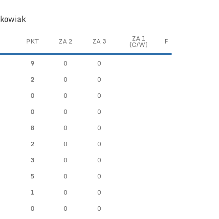
śkowiak
ZA 1
PKT
ZA 2
ZA 3
F
(C/W)
9
0
0
2
0
0
0
0
0
0
0
0
8
0
0
2
0
0
3
0
0
5
0
0
1
0
0
0
0
0