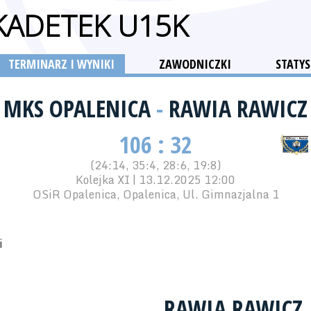
 KADETEK U15K
TERMINARZ I WYNIKI
ZAWODNICZKI
STATYS
MKS OPALENICA
-
RAWIA RAWICZ
106 : 32
(24:14, 35:4, 28:6, 19:8)
Kolejka XI | 13.12.2025 12:00
OSiR Opalenica, Opalenica, Ul. Gimnazjalna 1
i
RAWIA RAWICZ