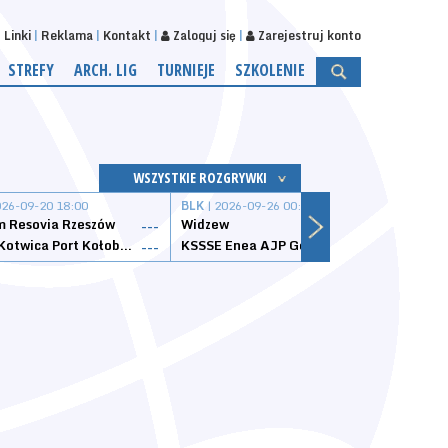
Linki
Reklama
Kontakt
Zaloguj się
Zarejestruj konto
STREFY
ARCH. LIG
TURNIEJE
SZKOLENIE
WSZYSTKIE ROZGRYWKI
026-09-20 18:00
BLK
| 2026-09-26 00:00
BLK
| 
 Resovia Rzeszów
Widzew
Wisła
---
---
Datzzy Kotwica Port Kołobrzeg
KSSSE Enea AJP Gorzów Wielkopolski
1KS Ś
---
---