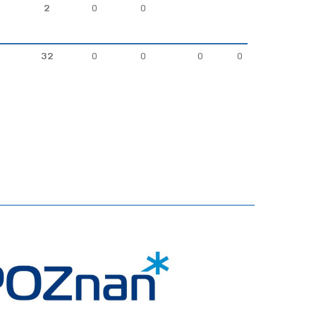
2
0
0
32
0
0
0
0