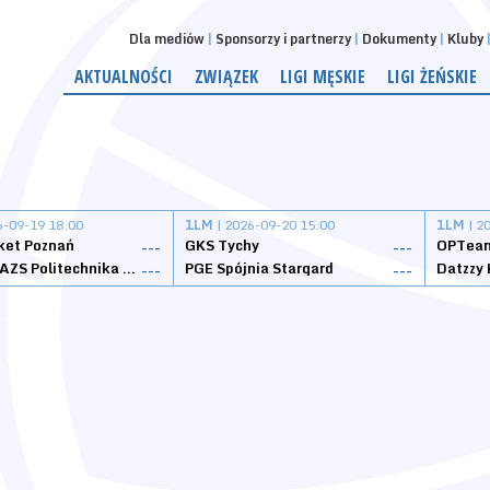
Dla mediów
Sponsorzy i partnerzy
Dokumenty
Kluby
AKTUALNOŚCI
ZWIĄZEK
LIGI MĘSKIE
LIGI ŻEŃSKIE
6-09-19 18:00
1LM
| 2026-09-20 15:00
1LM
| 2
ket Poznań
GKS Tychy
OPTeam
---
---
Weegree AZS Politechnika Opolska
PGE Spójnia Stargard
---
---