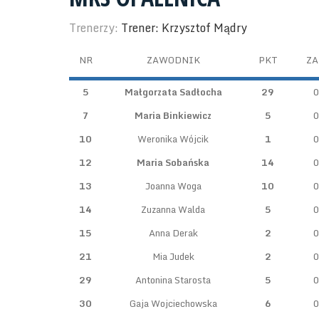
Trenerzy:
Trener: Krzysztof Mądry
NR
ZAWODNIK
PKT
ZA
5
Małgorzata Sadłocha
29
0
7
Maria Binkiewicz
5
0
10
Weronika Wójcik
1
0
12
Maria Sobańska
14
0
13
Joanna Woga
10
0
14
Zuzanna Walda
5
0
15
Anna Derak
2
0
21
Mia Judek
2
0
29
Antonina Starosta
5
0
30
Gaja Wojciechowska
6
0