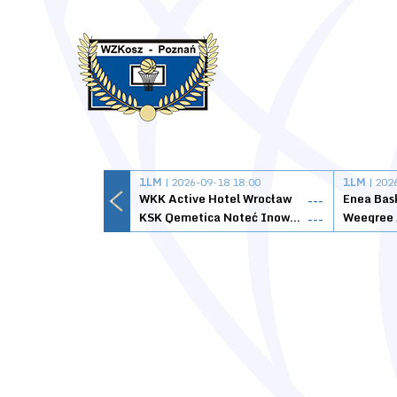
1LM
| 2026-09-18 18:00
1LM
| 202
WKK Active Hotel Wrocław
Enea Bas
---
KSK Qemetica Noteć Inowrocław
---