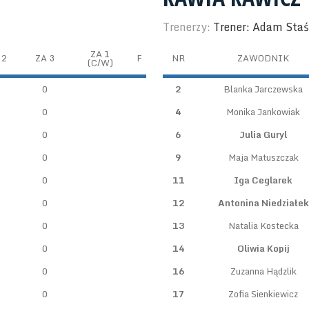
Trenerzy:
Trener: Adam Sta
ZA 1
 2
ZA 3
F
NR
ZAWODNIK
(C/W)
0
2
Blanka Jarczewska
0
4
Monika Jankowiak
0
6
Julia Guryl
0
9
Maja Matuszczak
0
11
Iga Ceglarek
0
12
Antonina Niedziałek
0
13
Natalia Kostecka
0
14
Oliwia Kopij
0
16
Zuzanna Hądzlik
0
17
Zofia Sienkiewicz