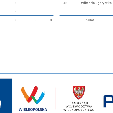
0
18
Wiktoria Jędryczka
0
0
0
0
Suma