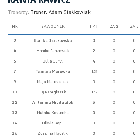
Trenerzy:
Trener: Adam Staśkowiak
NR
ZAWODNIK
PKT
ZA 2
ZA 3
2
Blanka Jarczewska
0
0
0
4
Monika Jankowiak
2
0
0
6
Julia Guryl
4
0
0
7
Tamara Maruwka
13
0
0
9
Maja Matuszczak
0
0
0
11
Iga Ceglarek
15
0
0
12
Antonina Niedziałek
5
0
0
13
Natalia Kostecka
3
0
0
14
Oliwia Kopij
0
0
0
16
Zuzanna Hądzlik
0
0
0