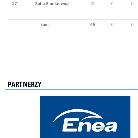
17
Zofia Sienkiewicz
3
0
0
Suma
45
0
0
PARTNERZY