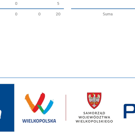
0
5
0
0
20
Suma