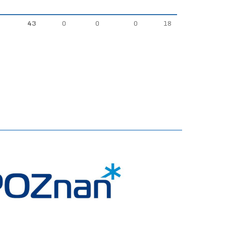
43
0
0
0
18