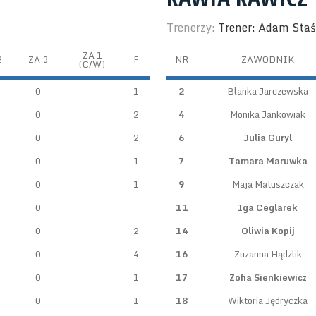
Trenerzy:
Trener: Adam Sta
ZA 1
2
ZA 3
F
NR
ZAWODNIK
(C/W)
0
1
2
Blanka Jarczewska
0
2
4
Monika Jankowiak
0
2
6
Julia Guryl
0
1
7
Tamara Maruwka
0
1
9
Maja Matuszczak
0
11
Iga Ceglarek
0
2
14
Oliwia Kopij
0
4
16
Zuzanna Hądzlik
0
1
17
Zofia Sienkiewicz
0
1
18
Wiktoria Jędryczka