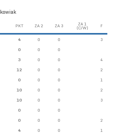
śkowiak
ZA 1
PKT
ZA 2
ZA 3
F
(C/W)
4
0
0
3
0
0
0
3
0
0
4
12
0
0
2
0
0
0
1
10
0
0
2
10
0
0
3
0
0
0
0
0
0
2
4
0
0
1