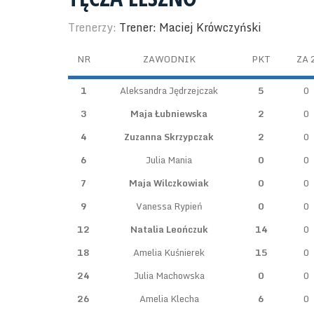
Trenerzy:
Trener: Maciej Krówczyński
NR
ZAWODNIK
PKT
ZA 
1
Aleksandra Jędrzejczak
5
0
3
Maja Łubniewska
2
0
4
Zuzanna Skrzypczak
2
0
6
Julia Mania
0
0
7
Maja Wilczkowiak
0
0
9
Vanessa Rypień
0
0
12
Natalia Leończuk
14
0
18
Amelia Kuśnierek
15
0
24
Julia Machowska
0
0
26
Amelia Klecha
6
0