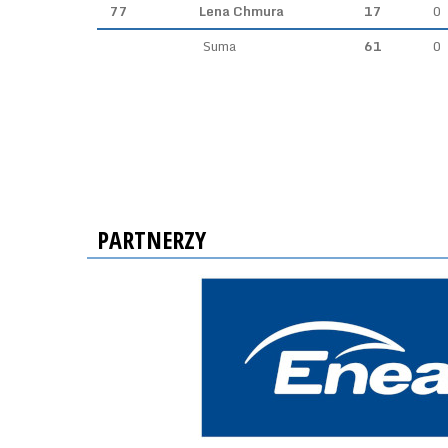
77
Lena Chmura
17
0
Suma
61
0
PARTNERZY