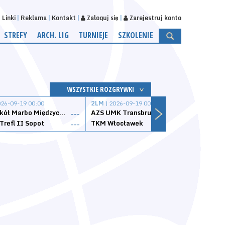
Linki
Reklama
Kontakt
Zaloguj się
Zarejestruj konto
STREFY
ARCH. LIG
TURNIEJE
SZKOLENIE
WSZYSTKIE ROZGRYWKI
026-09-19 00:00
2LM
| 2026-09-19 00:00
2LM
|
MKS Sokół Marbo Międzychód
AZS UMK Transbruk Toruń
Żak I
---
---
Trefl II Sopot
TKM Włocławek
Astor
---
---