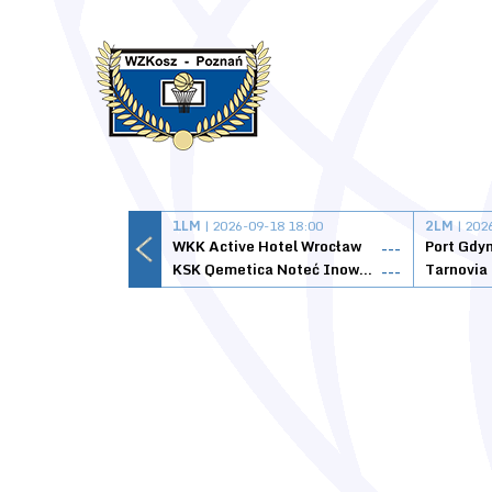
1LM
| 2026-09-18 18:00
2LM
| 202
WKK Active Hotel Wrocław
Port Gdy
---
KSK Qemetica Noteć Inowrocław
---