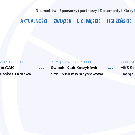
Dla mediów
Sponsorzy i partnerzy
Dokumenty
Kluby
AKTUALNOŚCI
ZWIĄZEK
LIGI MĘSKIE
LIGI ŻEŃSKIE
6-09-19 00:00
2LM
| 2026-09-19 00:00
2LM
| 2
nia GAK
Świecki Klub Koszykówki
---
---
Tarnovia Basket Tarnowo Podgórne
SMS PZKosz Władysławowo
Energa 
---
---