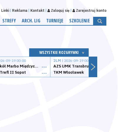
Linki
Reklama
Kontakt
Zaloguj się
Zarejestruj konto
STREFY
ARCH. LIG
TURNIEJE
SZKOLENIE
WSZYSTKIE ROZGRYWKI
026-09-19 00:00
2LM
| 2026-09-19 00:00
2LM
|
MKS Sokół Marbo Międzychód
AZS UMK Transbruk Toruń
Żak I
---
---
Trefl II Sopot
TKM Włocławek
Astor
---
---