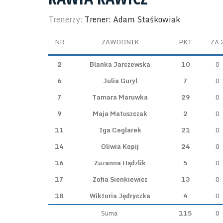
Trenerzy:
Trener: Adam Staśkowiak
NR
ZAWODNIK
PKT
ZA 
2
Blanka Jarczewska
10
0
6
Julia Guryl
7
0
7
Tamara Maruwka
29
0
9
Maja Matuszczak
2
0
11
Iga Ceglarek
21
0
14
Oliwia Kopij
24
0
16
Zuzanna Hądzlik
5
0
17
Zofia Sienkiewicz
13
0
18
Wiktoria Jędryczka
4
0
Suma
115
0