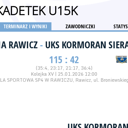
 KADETEK U15K
TERMINARZ I WYNIKI
ZAWODNICZKI
STATYS
IA RAWICZ
-
UKS KORMORAN SIE
115 : 42
(35:4, 23:17, 21:17, 36:4)
Kolejka XV | 25.01.2026 12:00
LA SPORTOWA SP4 W RAWICZU, Rawicz, ul. Broniewskieg
UKS KORMORAN