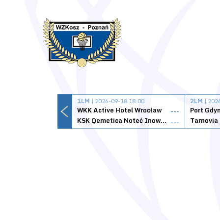
1LM
| 2026-09-18 18:00
2LM
| 202
WKK Active Hotel Wrocław
Port Gdy
---
KSK Qemetica Noteć Inowrocław
---