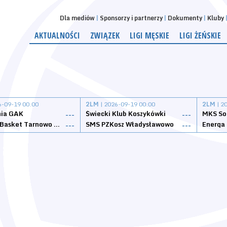
Dla mediów
Sponsorzy i partnerzy
Dokumenty
Kluby
AKTUALNOŚCI
ZWIĄZEK
LIGI MĘSKIE
LIGI ŻEŃSKIE
6-09-19 00:00
2LM
| 2026-09-19 00:00
2LM
| 2
nia GAK
Świecki Klub Koszykówki
---
---
Tarnovia Basket Tarnowo Podgórne
SMS PZKosz Władysławowo
Energa 
---
---