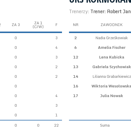
Trenerzy:
Trener: Robert Ja
ZA 1
2
ZA 3
F
NR
ZAWODNIK
(C/W)
0
3
2
Nadia Grześkowiak
0
4
6
Amelia Fischer
0
3
12
Lena Kubicka
0
2
13
Gabriela Szychowiak
0
2
14
Lilianna Grabarkiewicz
0
16
Wiktoria Wesołowsk
0
4
17
Julia Nowak
0
3
0
1
0
0
22
Suma