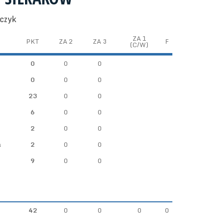
nczyk
ZA 1
PKT
ZA 2
ZA 3
F
(C/W)
0
0
0
0
0
0
23
0
0
6
0
0
2
0
0
a
2
0
0
9
0
0
42
0
0
0
0