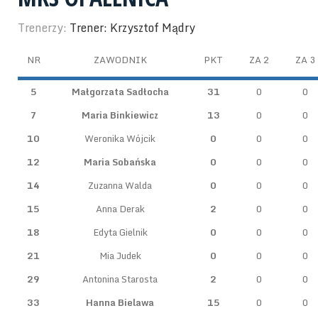
Trenerzy:
Trener: Krzysztof Mądry
NR
ZAWODNIK
PKT
ZA 2
ZA 3
5
Małgorzata Sadłocha
31
0
0
7
Maria Binkiewicz
13
0
0
10
Weronika Wójcik
0
0
0
12
Maria Sobańska
0
0
0
14
Zuzanna Walda
0
0
0
15
Anna Derak
2
0
0
18
Edyta Gielnik
0
0
0
21
Mia Judek
0
0
0
29
Antonina Starosta
2
0
0
33
Hanna Bielawa
15
0
0