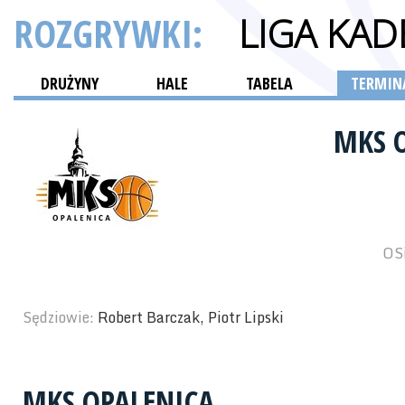
ROZGRYWKI:
LIGA KAD
DRUŻYNY
HALE
TABELA
TERMINA
MKS 
OSi
Sędziowie:
Robert Barczak, Piotr Lipski
MKS OPALENICA