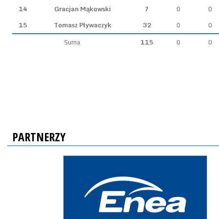
14
Gracjan Mąkowski
7
0
0
15
Tomasz Pływaczyk
32
0
0
Suma
115
0
0
PARTNERZY