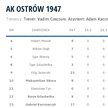
AK OSTRÓW 1947
Trenerzy:
Trener: Vadim Czeczuro. Asystent: Adam Kacz
NR
ZAWODNIK
PKT
ZA 2
ZA 3
4
Hubert Musiał
8
0
0
5
Wiktor Głąb
7
0
0
6
Igor Wierny
5
0
0
8
Igor Szlachetka
2
0
0
9
Filip Jezierski
21
0
0
10
Maksymilian Sikora
8
0
0
11
Stanisław Tyc
0
0
0
12
Borys Szlachetka
8
0
0
13
Gabriel Kaczmarzyk
17
0
0