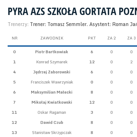
PYRA AZS SZKOŁA GORTATA PO
Trenerzy:
Trener: Tomasz Semmler. Asystent: Roman Ja
NR
ZAWODNIK
PKT
ZA 2
ZA 3
0
Piotr Bartkowiak
6
0
0
1
Konrad Szymarek
12
0
2
4
Jędrzej Zaborowski
6
0
0
5
Franciszek Wawrzyniak
0
0
0
6
Maksymilian Małecki
8
0
0
7
Mikołaj Kwiatkowski
12
0
0
11
Oskar Ragaman
3
0
0
12
Dawid Czub
8
0
0
13
Stanisław Skrzypczak
8
0
0