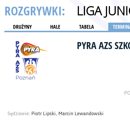
ROZGRYWKI:
LIGA JU
DRUŻYNY
HALE
TABELA
TERMINA
PYRA AZS SZ
PO
Sędziowie:
Piotr Lipski, Marcin Lewandowski