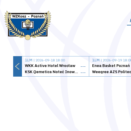
1LM
| 2026-09-18 18:00
1LM
| 2026-09-19 18:0
WKK Active Hotel Wrocław
Enea Basket Poznań
---
KSK Qemetica Noteć Inowrocław
---