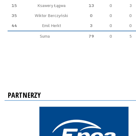
15
Ksawery Łągwa
13
0
3
35
Wiktor Berczyński
0
0
0
44
Emil Herkt
3
0
0
Suma
79
0
5
PARTNERZY