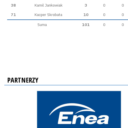
38
Kamil Jankowiak
3
0
0
71
Kacper Skrobała
10
0
0
Suma
101
0
0
PARTNERZY