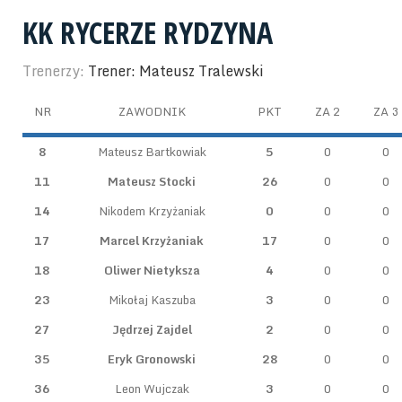
KK RYCERZE RYDZYNA
Trenerzy:
Trener: Mateusz Tralewski
NR
ZAWODNIK
PKT
ZA 2
ZA 3
8
Mateusz Bartkowiak
5
0
0
11
Mateusz Stocki
26
0
0
14
Nikodem Krzyżaniak
0
0
0
17
Marcel Krzyżaniak
17
0
0
18
Oliwer Nietyksza
4
0
0
23
Mikołaj Kaszuba
3
0
0
27
Jędrzej Zajdel
2
0
0
35
Eryk Gronowski
28
0
0
36
Leon Wujczak
3
0
0