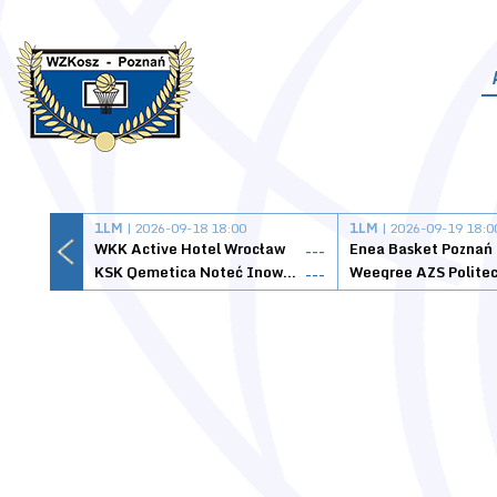
1LM
| 2026-09-18 18:00
1LM
| 2026-09-19 18:0
WKK Active Hotel Wrocław
Enea Basket Poznań
---
KSK Qemetica Noteć Inowrocław
---