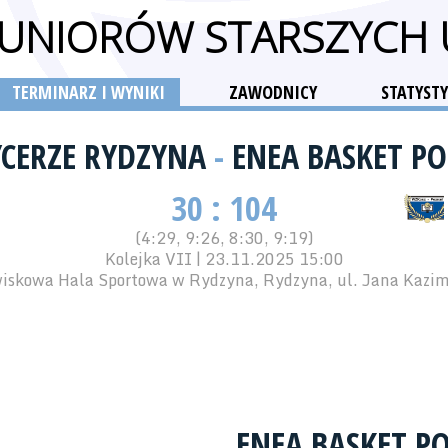
 JUNIORÓW STARSZYCH
TERMINARZ I WYNIKI
ZAWODNICY
STATYSTY
YCERZE RYDZYNA
-
ENEA BASKET P
30 : 104
(4:29, 9:26, 8:30, 9:19)
Kolejka VII | 23.11.2025 15:00
iskowa Hala Sportowa w Rydzyna, Rydzyna, ul. Jana Kazim
ENEA BASKET P