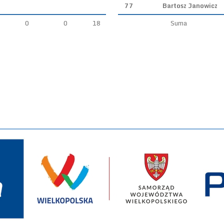
77
Bartosz Janowicz
0
0
18
Suma