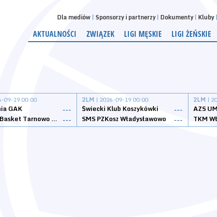
Dla mediów
Sponsorzy i partnerzy
Dokumenty
Kluby
AKTUALNOŚCI
ZWIĄZEK
LIGI MĘSKIE
LIGI ŻEŃSKIE
6-09-19 00:00
2LM
| 2026-09-19 00:00
2LM
| 2
nia GAK
Świecki Klub Koszykówki
AZS UM
---
---
Tarnovia Basket Tarnowo Podgórne
SMS PZKosz Władysławowo
TKM Wł
---
---