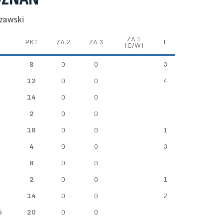
rzawski
ZA 1
PKT
ZA 2
ZA 3
F
(C/W)
8
0
0
3
12
0
0
4
14
0
0
2
0
0
18
0
0
1
4
0
0
3
8
0
0
2
0
0
1
14
0
0
2
i
20
0
0