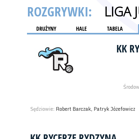
ROZGRYWKI:
LIGA
DRUŻYNY
HALE
TABELA
KK R
Środow
Sędziowie:
Robert Barczak, Patryk Józefowicz
KK RYCERZE RYDZYNA