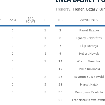
Trenerzy:
Trener: Cezary Ku
ZA 1
2
ZA 3
F
NR
ZAWODNIK
(C/W)
0
1
1
Paweł Raszke
0
1
3
Ignacy Przydróżny
0
2
7
Filip Drzazga
0
3
9
Hubert Nowak
0
1
14
Wiktor Plewiński
0
19
Jakub Kukliński
0
2
23
Szymon Buczkowski
0
5
28
Marcel Kajak
0
3
33
Remigiusz Pawlicki
55
Franciszek Kowalewsk