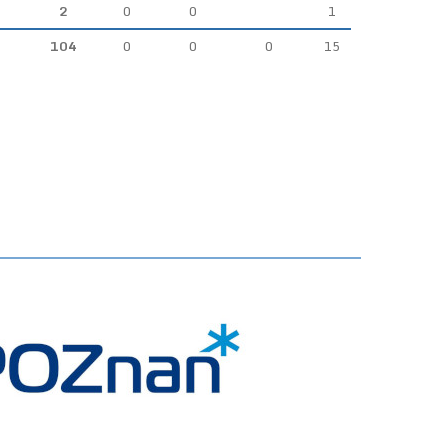
2
0
0
1
104
0
0
0
15