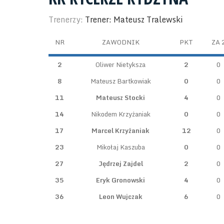
Trenerzy:
Trener: Mateusz Tralewski
NR
ZAWODNIK
PKT
ZA 
2
Oliwer Nietyksza
2
0
8
Mateusz Bartkowiak
0
0
11
Mateusz Stocki
4
0
14
Nikodem Krzyżaniak
0
0
17
Marcel Krzyżaniak
12
0
23
Mikołaj Kaszuba
0
0
27
Jędrzej Zajdel
2
0
35
Eryk Gronowski
4
0
36
Leon Wujczak
6
0