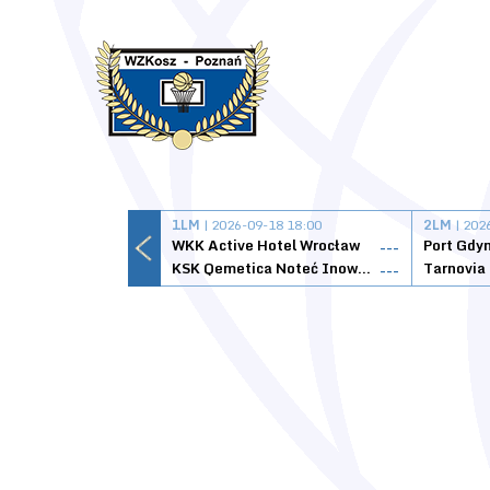
1LM
| 2026-09-18 18:00
2LM
| 202
WKK Active Hotel Wrocław
Port Gdy
---
KSK Qemetica Noteć Inowrocław
---