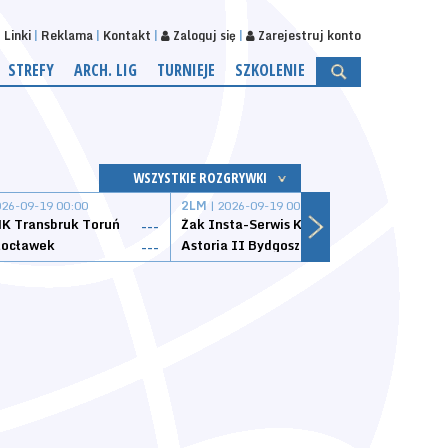
Linki
Reklama
Kontakt
Zaloguj się
Zarejestruj konto
STREFY
ARCH. LIG
TURNIEJE
SZKOLENIE
WSZYSTKIE ROZGRYWKI
026-09-19 00:00
2LM
| 2026-09-19 00:00
2LM
|
K Transbruk Toruń
Żak Insta-Serwis Koszalin
Energ
---
---
ocławek
Astoria II Bydgoszcz
Sklep
---
---