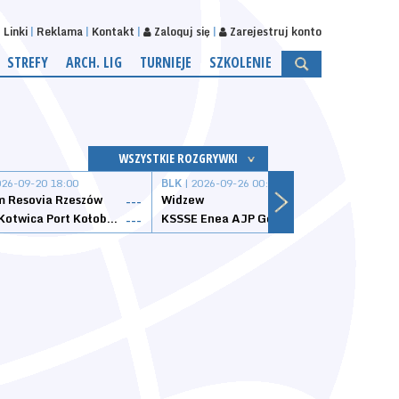
Linki
Reklama
Kontakt
Zaloguj się
Zarejestruj konto
STREFY
ARCH. LIG
TURNIEJE
SZKOLENIE
WSZYSTKIE ROZGRYWKI
026-09-20 18:00
BLK
| 2026-09-26 00:00
BLK
| 
 Resovia Rzeszów
Widzew
Wisła
---
---
Datzzy Kotwica Port Kołobrzeg
KSSSE Enea AJP Gorzów Wielkopolski
1KS Ś
---
---