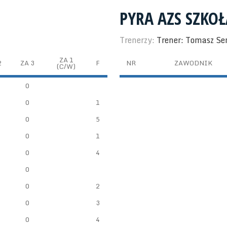
PYRA AZS SZKO
Trenerzy:
Trener: Tomasz S
ZA 1
2
ZA 3
F
NR
ZAWODNIK
(C/W)
0
0
1
0
5
0
1
0
4
0
0
2
0
3
0
4