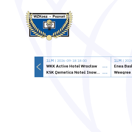
1LM
| 2026-09-18 18:00
1LM
| 202
WKK Active Hotel Wrocław
Enea Bas
---
KSK Qemetica Noteć Inowrocław
---