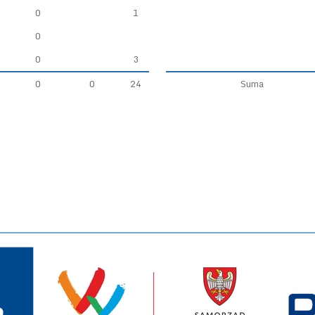
0
1
0
0
3
0
0
24
Suma