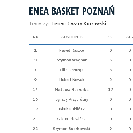
ENEA BASKET POZNAŃ
Trenerzy:
Trener: Cezary Kurzawski
NR
ZAWODNIK
PKT
ZA 
1
Paweł Raszke
0
0
3
Szymon Wagner
6
0
7
Filip Drzazga
8
0
9
Hubert Nowak
2
0
14
Mateusz Roszczka
17
0
16
Ignacy Przydróżny
0
0
19
Jakub Kukliński
0
0
21
Wiktor Plewiński
0
0
23
Szymon Buczkowski
9
0