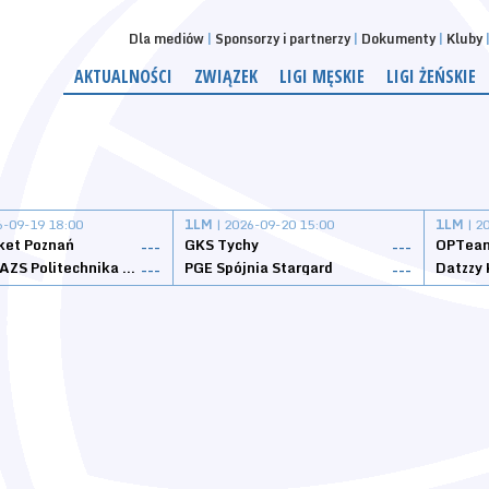
Dla mediów
Sponsorzy i partnerzy
Dokumenty
Kluby
AKTUALNOŚCI
ZWIĄZEK
LIGI MĘSKIE
LIGI ŻEŃSKIE
6-09-19 18:00
1LM
| 2026-09-20 15:00
1LM
| 2
ket Poznań
GKS Tychy
OPTeam
---
---
Weegree AZS Politechnika Opolska
PGE Spójnia Stargard
---
---