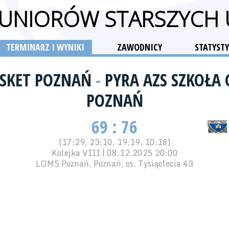
 JUNIORÓW STARSZYCH
TERMINARZ I WYNIKI
ZAWODNICY
STATYSTY
ASKET POZNAŃ
-
PYRA AZS SZKOŁA
POZNAŃ
69 : 76
(17:29, 23:10, 19:19, 10:18)
Kolejka VIII | 08.12.2025 20:00
LOMS Poznań, Poznań, os. Tysiąclecia 43