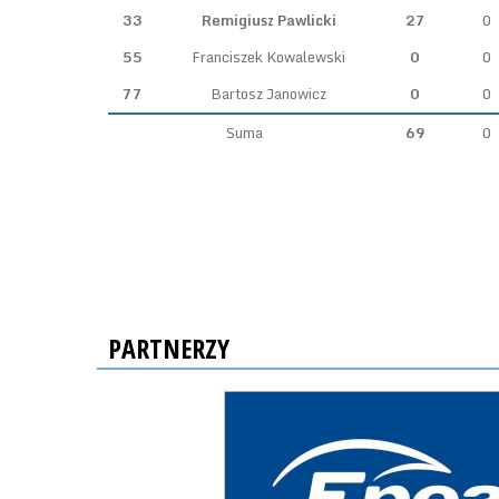
33
Remigiusz Pawlicki
27
0
55
Franciszek Kowalewski
0
0
77
Bartosz Janowicz
0
0
Suma
69
0
PARTNERZY