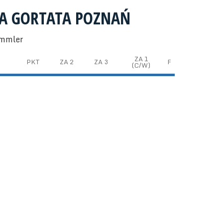
ŁA GORTATA POZNAŃ
emmler
ZA 1
PKT
ZA 2
ZA 3
F
(C/W)