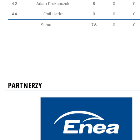
42
Adam Prokopczuk
8
0
0
44
Emil Herkt
0
0
0
Suma
76
0
0
PARTNERZY