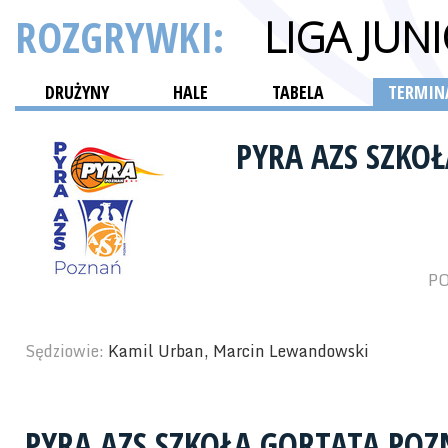
ROZGRYWKI:
LIGA JU
DRUŻYNY
HALE
TABELA
TERMINA
PYRA AZS SZKO
PO
Sędziowie:
Kamil Urban, Marcin Lewandowski
PYRA AZS SZKOŁA GORTATA PO