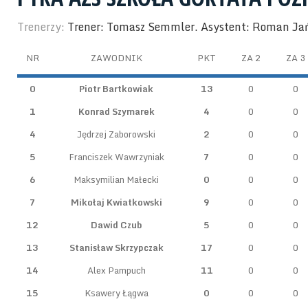
Trenerzy:
Trener: Tomasz Semmler. Asystent: Roman Ja
NR
ZAWODNIK
PKT
ZA 2
ZA 3
0
Piotr Bartkowiak
13
0
0
1
Konrad Szymarek
4
0
0
4
Jędrzej Zaborowski
2
0
0
5
Franciszek Wawrzyniak
7
0
0
6
Maksymilian Małecki
0
0
0
7
Mikołaj Kwiatkowski
9
0
0
12
Dawid Czub
5
0
0
13
Stanisław Skrzypczak
17
0
0
14
Alex Pampuch
11
0
0
15
Ksawery Łągwa
0
0
0