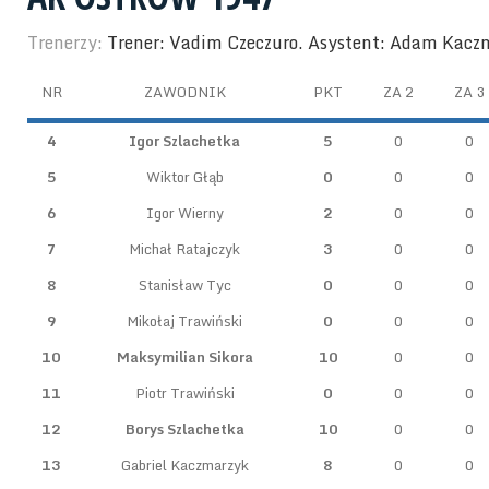
Trenerzy:
Trener: Vadim Czeczuro. Asystent: Adam Kacz
NR
ZAWODNIK
PKT
ZA 2
ZA 3
4
Igor Szlachetka
5
0
0
5
Wiktor Głąb
0
0
0
6
Igor Wierny
2
0
0
7
Michał Ratajczyk
3
0
0
8
Stanisław Tyc
0
0
0
9
Mikołaj Trawiński
0
0
0
10
Maksymilian Sikora
10
0
0
11
Piotr Trawiński
0
0
0
12
Borys Szlachetka
10
0
0
13
Gabriel Kaczmarzyk
8
0
0