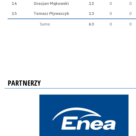
14
Gracjan Mąkowski
12
0
0
15
Tomasz Pływaczyk
13
0
0
Suma
63
0
0
PARTNERZY