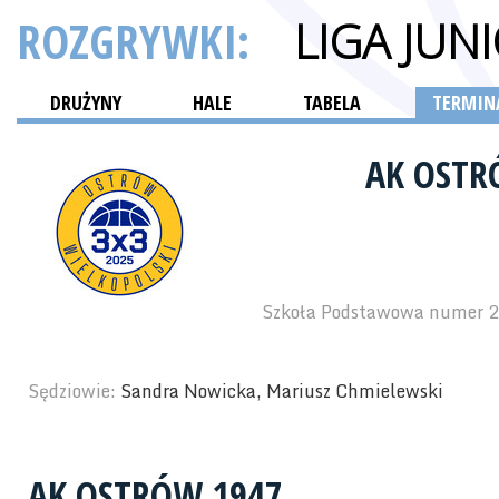
ROZGRYWKI:
LIGA JU
DRUŻYNY
HALE
TABELA
TERMINA
AK OSTR
Szkoła Podstawowa numer 2 
Sędziowie:
Sandra Nowicka, Mariusz Chmielewski
AK OSTRÓW 1947