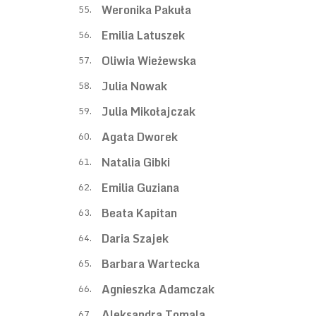
Weronika Pakuła
55.
Emilia Latuszek
56.
Oliwia Wieżewska
57.
Julia Nowak
58.
Julia Mikołajczak
59.
Agata Dworek
60.
Natalia Gibki
61.
Emilia Guziana
62.
Beata Kapitan
63.
Daria Szajek
64.
Barbara Wartecka
65.
Agnieszka Adamczak
66.
Aleksandra Tomala
67.