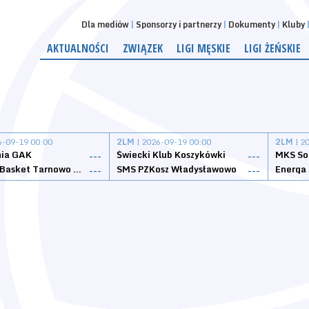
Dla mediów
Sponsorzy i partnerzy
Dokumenty
Kluby
AKTUALNOŚCI
ZWIĄZEK
LIGI MĘSKIE
LIGI ŻEŃSKIE
6-09-19 00:00
2LM
| 2026-09-19 00:00
2LM
| 2
nia GAK
Świecki Klub Koszykówki
---
---
Tarnovia Basket Tarnowo Podgórne
SMS PZKosz Władysławowo
Energa 
---
---