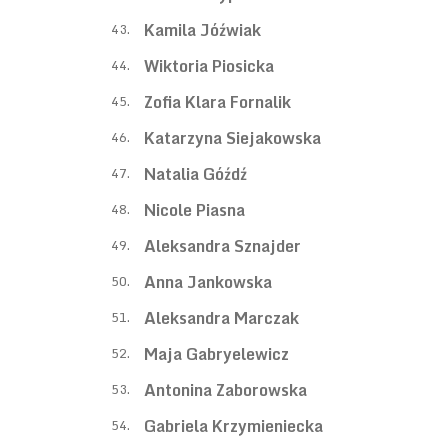
Kamila Jóźwiak
43.
Wiktoria Piosicka
44.
Zofia Klara Fornalik
45.
Katarzyna Siejakowska
46.
Natalia Góźdź
47.
Nicole Piasna
48.
Aleksandra Sznajder
49.
Anna Jankowska
50.
Aleksandra Marczak
51.
Maja Gabryelewicz
52.
Antonina Zaborowska
53.
Gabriela Krzymieniecka
54.