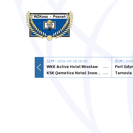
1LM
| 2026-09-18 18:00
2LM
| 202
WKK Active Hotel Wrocław
Port Gdy
---
KSK Qemetica Noteć Inowrocław
---