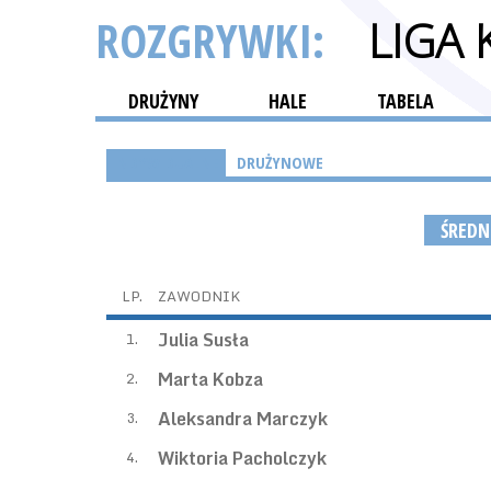
ROZGRYWKI:
LIGA
DRUŻYNY
HALE
TABELA
INDYWIDUALNE
DRUŻYNOWE
ŚREDN
LP.
ZAWODNIK
Julia Susła
1.
Marta Kobza
2.
Aleksandra Marczyk
3.
Wiktoria Pacholczyk
4.