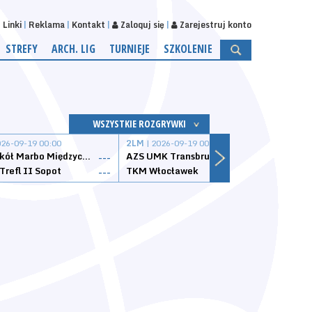
Linki
Reklama
Kontakt
Zaloguj się
Zarejestruj konto
STREFY
ARCH. LIG
TURNIEJE
SZKOLENIE
WSZYSTKIE ROZGRYWKI
026-09-19 00:00
2LM
| 2026-09-19 00:00
2LM
|
MKS Sokół Marbo Międzychód
AZS UMK Transbruk Toruń
Żak I
---
---
Trefl II Sopot
TKM Włocławek
Astor
---
---