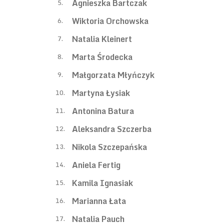
Agnieszka Bartczak
5.
Wiktoria Orchowska
6.
Natalia Kleinert
7.
Marta Środecka
8.
Małgorzata Młyńczyk
9.
Martyna Łysiak
10.
Antonina Batura
11.
Aleksandra Szczerba
12.
Nikola Szczepańska
13.
Aniela Fertig
14.
Kamila Ignasiak
15.
Marianna Łata
16.
Natalia Pauch
17.