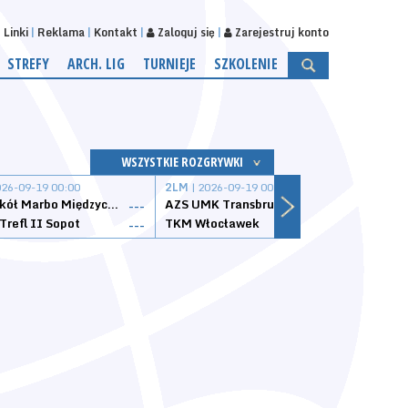
Linki
Reklama
Kontakt
Zaloguj się
Zarejestruj konto
STREFY
ARCH. LIG
TURNIEJE
SZKOLENIE
WSZYSTKIE ROZGRYWKI
026-09-19 00:00
2LM
| 2026-09-19 00:00
2LM
|
MKS Sokół Marbo Międzychód
AZS UMK Transbruk Toruń
Żak I
---
---
Trefl II Sopot
TKM Włocławek
Astor
---
---