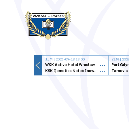
1LM
| 2026-09-18 18:00
2LM
| 202
WKK Active Hotel Wrocław
Port Gdy
---
KSK Qemetica Noteć Inowrocław
---