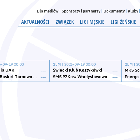
Dla mediów
Sponsorzy i partnerzy
Dokumenty
Kluby
AKTUALNOŚCI
ZWIĄZEK
LIGI MĘSKIE
LIGI ŻEŃSKIE
6-09-19 00:00
2LM
| 2026-09-19 00:00
2LM
| 2
nia GAK
Świecki Klub Koszykówki
---
---
Tarnovia Basket Tarnowo Podgórne
SMS PZKosz Władysławowo
Energa 
---
---