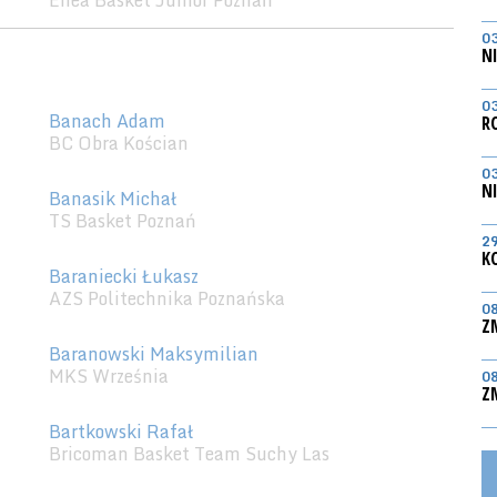
Enea Basket Junior Poznań
0
N
0
Banach Adam
R
BC Obra Kościan
0
N
Banasik Michał
TS Basket Poznań
2
K
Baraniecki Łukasz
AZS Politechnika Poznańska
0
Z
Baranowski Maksymilian
MKS Września
0
Z
Bartkowski Rafał
Bricoman Basket Team Suchy Las