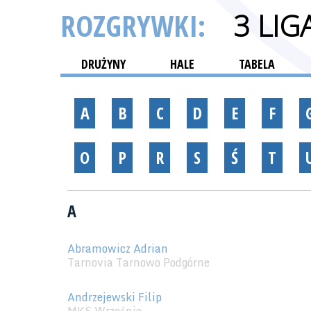
ROZGRYWKI:
3 LI
DRUŻYNY
HALE
TABELA
A
B
C
D
E
F
O
P
R
S
Ś
T
A
Abramowicz Adrian
Tarnovia Tarnowo Podgórne
Andrzejewski Filip