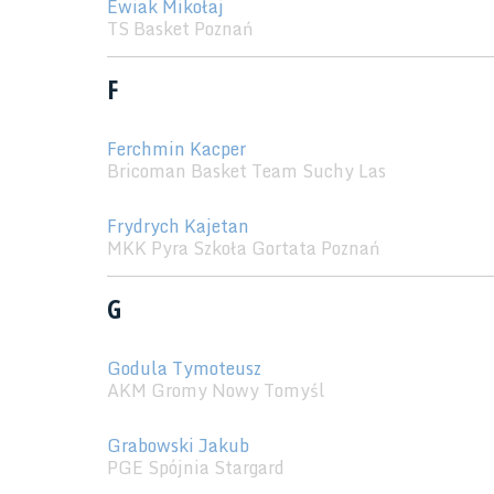
Ewiak Mikołaj
TS Basket Poznań
F
Ferchmin Kacper
Bricoman Basket Team Suchy Las
Frydrych Kajetan
MKK Pyra Szkoła Gortata Poznań
G
Godula Tymoteusz
AKM Gromy Nowy Tomyśl
Grabowski Jakub
PGE Spójnia Stargard