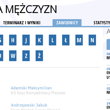
GA MĘŻCZYZN
TERMINARZ I WYNIKI
ZAWODNICY
STATYSTY
G
H
J
K
L
Ł
M
N
U
W
Z
Ż
0
M
0
E
U
Adamski Maksymilian
0
KS Kosz Kompaktowy Pleszew
N
2
Andrzejewski Jakub
E