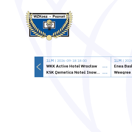
1LM
| 2026-09-18 18:00
1LM
| 202
WKK Active Hotel Wrocław
Enea Bas
---
KSK Qemetica Noteć Inowrocław
---