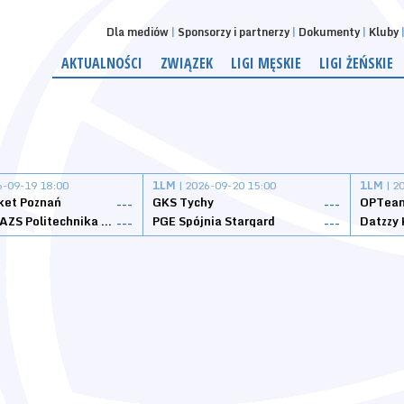
Dla mediów
Sponsorzy i partnerzy
Dokumenty
Kluby
AKTUALNOŚCI
ZWIĄZEK
LIGI MĘSKIE
LIGI ŻEŃSKIE
6-09-19 18:00
1LM
| 2026-09-20 15:00
1LM
| 2
ket Poznań
GKS Tychy
OPTeam
---
---
Weegree AZS Politechnika Opolska
PGE Spójnia Stargard
---
---