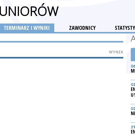
 JUNIORÓW
TERMINARZ I WYNIKI
ZAWODNICY
STATYSTY
WYNIK
0
M
0
E
U
0
N
2
E