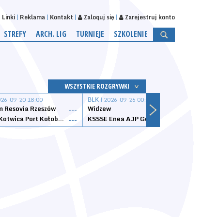
Linki
Reklama
Kontakt
Zaloguj się
Zarejestruj konto
STREFY
ARCH. LIG
TURNIEJE
SZKOLENIE
WSZYSTKIE ROZGRYWKI
026-09-20 18:00
BLK
| 2026-09-26 00:00
BLK
| 
 Resovia Rzeszów
Widzew
Wisła
---
---
Datzzy Kotwica Port Kołobrzeg
KSSSE Enea AJP Gorzów Wielkopolski
1KS Ś
---
---