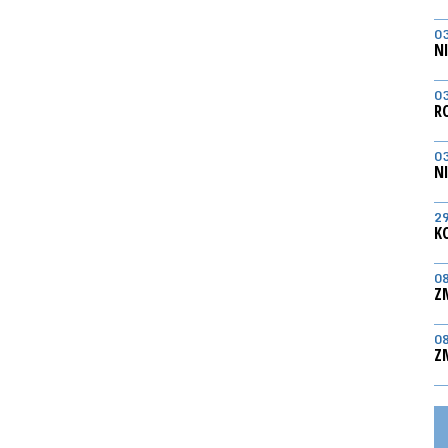
0
N
0
R
0
N
2
K
0
Z
0
Z