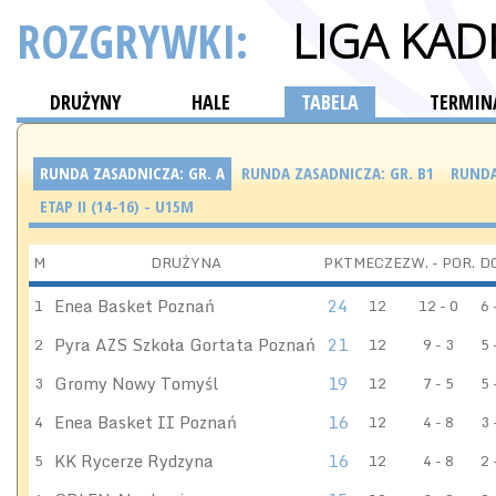
ROZGRYWKI:
LIGA KA
DRUŻYNY
HALE
TABELA
TERMINA
RUNDA ZASADNICZA: GR. A
RUNDA ZASADNICZA: GR. B1
RUNDA
ETAP II (14-16) - U15M
M
DRUŻYNA
PKT
MECZE
ZW. - POR.
D
Enea Basket Poznań
24
1
12
12 - 0
6 
Pyra AZS Szkoła Gortata Poznań
21
2
12
9 - 3
5 
Gromy Nowy Tomyśl
19
3
12
7 - 5
5 
Enea Basket II Poznań
16
4
12
4 - 8
3 
KK Rycerze Rydzyna
16
5
12
4 - 8
2 