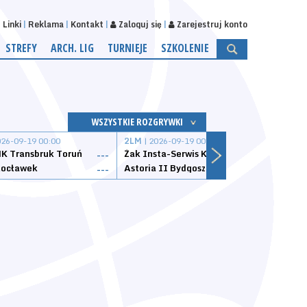
Linki
Reklama
Kontakt
Zaloguj się
Zarejestruj konto
STREFY
ARCH. LIG
TURNIEJE
SZKOLENIE
WSZYSTKIE ROZGRYWKI
026-09-19 00:00
2LM
| 2026-09-19 00:00
2LM
|
K Transbruk Toruń
Żak Insta-Serwis Koszalin
Energ
---
---
ocławek
Astoria II Bydgoszcz
Sklep
---
---