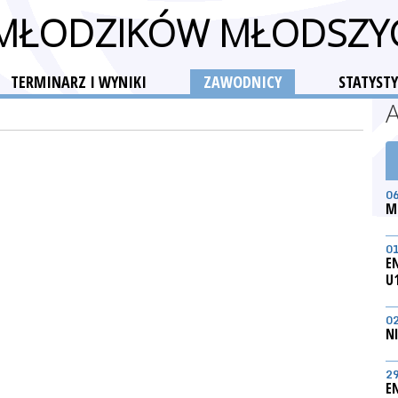
 MŁODZIKÓW MŁODSZY
TERMINARZ I WYNIKI
ZAWODNICY
STATYSTY
0
M
0
E
U
0
N
2
E