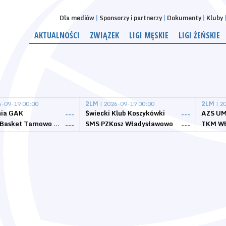
Dla mediów
Sponsorzy i partnerzy
Dokumenty
Kluby
AKTUALNOŚCI
ZWIĄZEK
LIGI MĘSKIE
LIGI ŻEŃSKIE
6-09-19 00:00
2LM
| 2026-09-19 00:00
2LM
| 2
nia GAK
Świecki Klub Koszykówki
AZS UM
---
---
Tarnovia Basket Tarnowo Podgórne
SMS PZKosz Władysławowo
TKM Wł
---
---