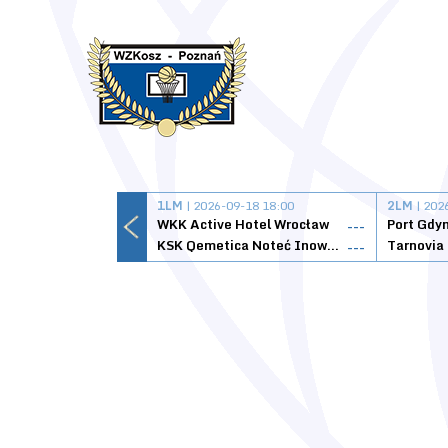
1LM
| 2026-09-18 18:00
2LM
| 202
WKK Active Hotel Wrocław
Port Gdy
---
KSK Qemetica Noteć Inowrocław
---