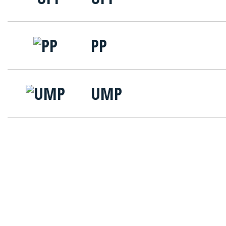
PP
UMP